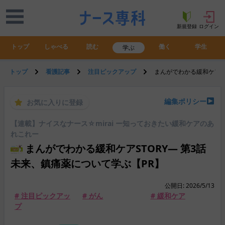
新規登録
ログイン
トップ
しゃべる
読む
働く
学生
学ぶ
トップ
看護記事
注目ピックアップ
まんがでわかる緩和ケアST
編集ポリシー
お気に入りに登録
【連載】ナイスなナース☆mirai ー知っておきたい緩和ケアのあ
れこれー
まんがでわかる緩和ケアSTORY― 第3話
未来、鎮痛薬について学ぶ【PR】
公開日: 2026/5/13
# 注目ピックアッ
# がん
# 緩和ケア
プ