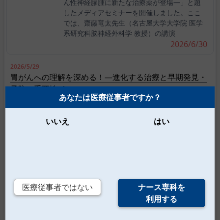
ん性神経膠腫に新たな治療薬が登場―」と題
したメディアセミナーを開催しました。ここ
では、齋藤竜太先生（名古屋大学大学院 医学
系研究科脳神経外科学 教授）の講演
2026/6/30
2026/5/29
胃がんへの理解を深める！―進化する治療と早期発見・
予防の重要性
あなたは医療従事者ですか？
2026/5/26
まんがでわかる緩和ケアSTORY― 第4話 未来、オピオイ
いいえ
はい
ドの三大副作用について学ぶ【PR】
2026/5/22
糖尿病患者さんへのフットケア 基本と実践｜2026年3
月開催セミナーレポート【PR】
医療従事者ではない
ナース専科を
2026/5/11
利用する
てんかん重積状態の治療が変わる！ 新たなレスキュー
薬が登場