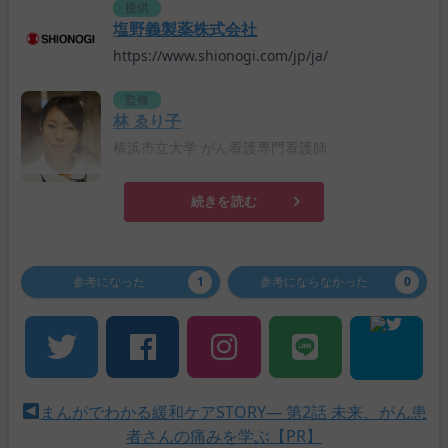
提供
塩野義製薬株式会社
https://www.shionogi.com/jp/ja/
監修
林 ゑり子
横浜市立大学 がん看護専門看護師
続きを読む
参考になった
1
参考にならなかった
0
まんがでわかる緩和ケアSTORY― 第2話 未来、がん患
者さんの痛みを学ぶ【PR】