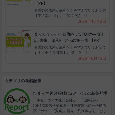
【PR】
看護師の未来が緩和ケアを学んでいくお話の
【第 2 話】です。ご覧ください！
2025年12月2日
まんがでわかる緩和ケアSTORY― 第1
話 未来、緩和ケアへの第一歩 【PR】
看護師の未来が緩和ケアを学んでいくお話で
す！【全 6 話連載】お楽しみに！
2025年6月19日
カテゴリの新着記事
びまん性神経膠腫に20年ぶりの新薬登場
日本セルヴィエ株式会社が、「国内初の
IDH1/2遺伝子変異陽性神経膠腫への分子標的
薬『ボラニゴⓇ錠』発売―約20年ぶり、びま