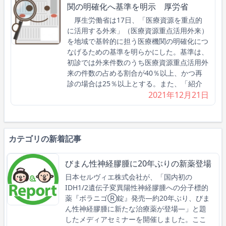
関の明確化へ基準を明示 厚労省
厚生労働省は17日、「医療資源を重点的
に活用する外来」（医療資源重点活用外来）
を地域で基幹的に担う医療機関の明確化につ
なげるための基準を明らかにした。基準は、
初診では外来件数のうち医療資源重点活用外
来の件数の占める割合が40％以上、かつ再
診の場合は25％以上とする。また、「紹介
2021年12月21日
カテゴリの新着記事
びまん性神経膠腫に20年ぶりの新薬登場
日本セルヴィエ株式会社が、「国内初の
IDH1/2遺伝子変異陽性神経膠腫への分子標的
薬『ボラニゴⓇ錠』発売―約20年ぶり、びま
ん性神経膠腫に新たな治療薬が登場―」と題
したメディアセミナーを開催しました。ここ