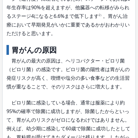
年生存率は90%を超えますが、他臓器への転移がみられ
るステージ4になると6.6%まで低下します
。胃がん治
2）
療において早期発見がいかに重要であるかがおわかりい
ただけると思います。
胃がんの原因
胃がんの最大の原因は、ヘリコバクター・ピロリ菌
（ピロリ菌）の感染です。ピロリ菌の陽性者は胃がんの
発症リスクが高く、喫煙や塩分の多い食事などの生活習
慣が重なることで、そのリスクはさらに増大します。
ピロリ菌に感染している場合、通常は服薬により約
95%の確率で除菌に成功しますが、除菌したからといっ
て、胃がんのリスクがゼロになるわけではありません。
例えば、幼少期に感染して60歳で除菌に成功したとして
も、胃粘膜が受けてきたダメージは残ります。したがっ