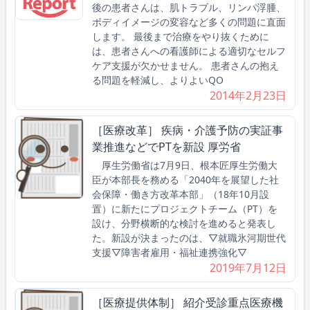
後の患者さんは、肌トラブル、リンパ浮腫、
ボディイメージの変容など多くの問題に直面
します。 最後まで治療をやり抜くために
は、患者さんへの看護師による適切なセルフ
ケア支援が欠かせません。 患者さんの抱え
る問題を軽減し、よりよいQO
2014年2月23日
［医療改革］ 疾病・介護予防の実証事
業推進などでPTを新設 厚労省
厚生労働省は7月9日、根本匠厚生労働大
臣が本部長を務める「2040年を展望した社
会保障・働き方改革本部」（18年10月設
置）に新たにプロジェクトチーム（PT）を
設け、分野横断的な検討を進めると発表し
た。新設が決まったのは、▽就職氷河期世代
支援▽障害者雇用・福祉連携強化▽
2019年7月12日
［医療提供体制］ 紹介受診重点医療機