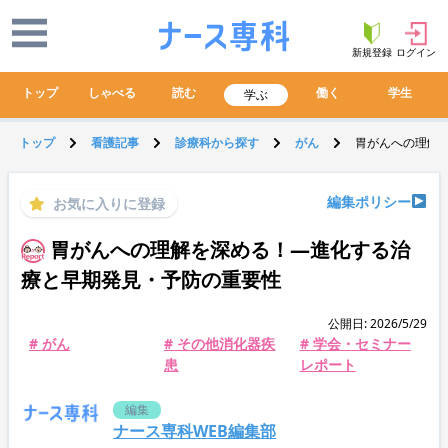
新規登録
ログイン
トップ
しゃべる
読む
働く
学生
学ぶ
トップ
看護記事
診療科から探す
がん
胃がんへの理解
編集ポリシー
お気に入りに登録
胃がんへの理解を深める！―進化する治
療と早期発見・予防の重要性
公開日: 2026/5/29
# がん
# その他消化器疾
# 学会・セミナー
患
レポート
編集
ナース専科WEB編集部