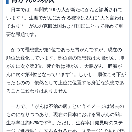
日本では、年間約100万人が新たにがんと診断されて
います
。生涯でがんにかかる確率は2人に1人と言われ
1）
ており
、がんの克服は国および国民にとって極めて重
1）
要な課題です。
かつて罹患数が第1位であった胃がんですが、現在の
順位は変化しています。部位別の罹患数は大腸がん、肺
がんに次ぐ第3位、死亡数は肺がん、大腸がん、膵臓が
んに次ぐ第4位となっています
。しかし、順位こそ下が
1）
ったものの、依然として上位に位置する身近な疾患であ
ることに変わりはありません。
一方で、「がんは不治の病」というイメージは過去の
ものになりつつあり、現在の日本における胃がんの5年
生存率は約67%です
。ただし、生存率は発見時のステ
2）
ージ（進行度）に左右されるため、ステージ1であれば5