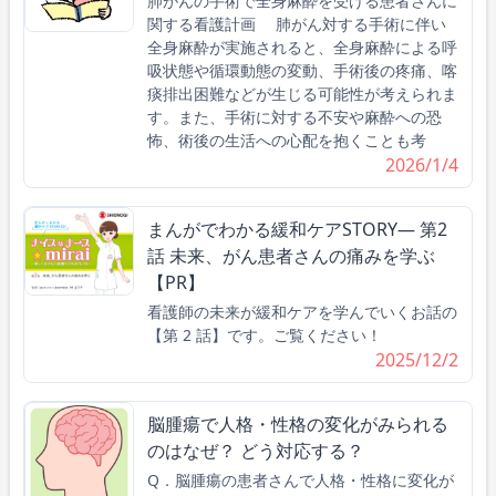
肺がんの手術で全身麻酔を受ける患者さんに
関する看護計画 肺がん対する手術に伴い
全身麻酔が実施されると、全身麻酔による呼
吸状態や循環動態の変動、手術後の疼痛、喀
痰排出困難などが生じる可能性が考えられま
す。また、手術に対する不安や麻酔への恐
怖、術後の生活への心配を抱くことも考
2026/1/4
まんがでわかる緩和ケアSTORY― 第2
話 未来、がん患者さんの痛みを学ぶ
【PR】
看護師の未来が緩和ケアを学んでいくお話の
【第 2 話】です。ご覧ください！
2025/12/2
脳腫瘍で人格・性格の変化がみられる
のはなぜ？ どう対応する？
Q．脳腫瘍の患者さんで人格・性格に変化が