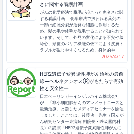
さに関する看護計画
がんの化学療法で脱毛が起こった患者さに関
する看護計画 化学療法で扱われる薬剤の
一部は細胞分裂が活発な細胞に作用するた
め、髪の毛や体毛が脱毛することが知られて
います。そして、外見の変化による不安や羞
恥心、頭皮のバリア機能の低下により皮膚ト
ラブルが生じやすくなるため、身体的や
2026/4/17
HER2遺伝子変異陽性肺がん治療の最前
線―ヘルネクシオスⓇがもたらす有効
性と安全性―
日本ベーリンガーインゲルハイム株式会社
が、「非小細胞肺がんのアンメットニーズと
最新治療」と題したメディアセミナーを開催
しました。ここでは、後藤功一先生（国立が
ん研究センター東病院 副院長・呼吸器内科
長）の講演「HER2遺伝子変異陽性肺がんに
対する治療の進歩 新たな治療選択肢ヘルネ