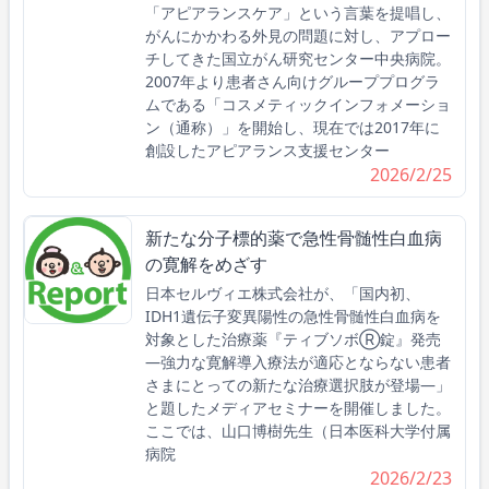
「アピアランスケア」という言葉を提唱し、
がんにかかわる外見の問題に対し、アプロー
チしてきた国立がん研究センター中央病院。
2007年より患者さん向けグループプログラ
ムである「コスメティックインフォメーショ
ン（通称）」を開始し、現在では2017年に
創設したアピアランス支援センター
2026/2/25
新たな分子標的薬で急性骨髄性白血病
の寛解をめざす
日本セルヴィエ株式会社が、「国内初、
IDH1遺伝子変異陽性の急性骨髄性白血病を
対象とした治療薬『ティブソボⓇ錠』発売
―強力な寛解導入療法が適応とならない患者
さまにとっての新たな治療選択肢が登場―」
と題したメディアセミナーを開催しました。
ここでは、山口博樹先生（日本医科大学付属
病院
2026/2/23