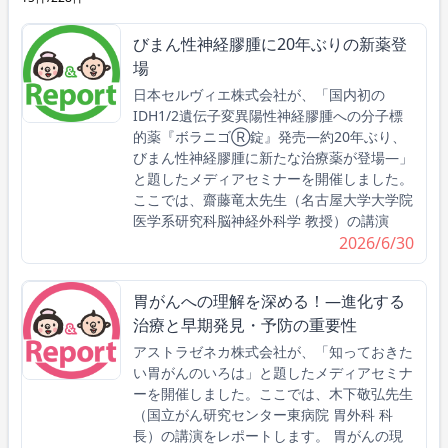
びまん性神経膠腫に20年ぶりの新薬登
場
日本セルヴィエ株式会社が、「国内初の
IDH1/2遺伝子変異陽性神経膠腫への分子標
的薬『ボラニゴⓇ錠』発売―約20年ぶり、
びまん性神経膠腫に新たな治療薬が登場―」
と題したメディアセミナーを開催しました。
ここでは、齋藤竜太先生（名古屋大学大学院
医学系研究科脳神経外科学 教授）の講演
2026/6/30
胃がんへの理解を深める！―進化する
治療と早期発見・予防の重要性
アストラゼネカ株式会社が、「知っておきた
い胃がんのいろは」と題したメディアセミナ
ーを開催しました。ここでは、木下敬弘先生
（国立がん研究センター東病院 胃外科 科
長）の講演をレポートします。 胃がんの現