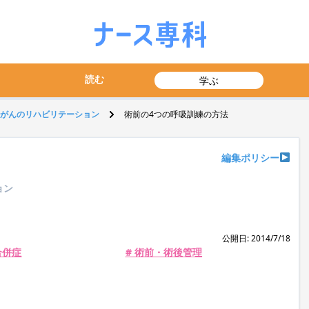
読む
学ぶ
がんのリハビリテーション
術前の4つの呼吸訓練の方法
編集ポリシー
ョン
公開日: 2014/7/18
合併症
# 術前・術後管理