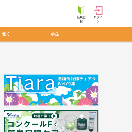
新規登
ログイ
録
ン
働く
学生