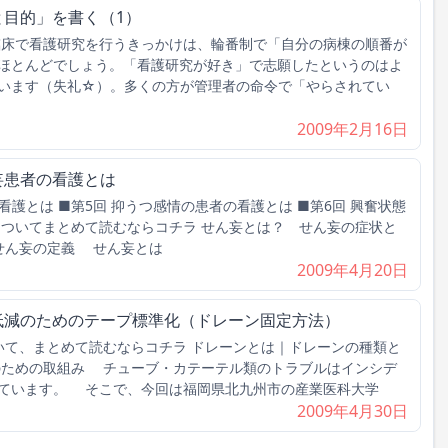
と目的」を書く（1）
臨床で看護研究を行うきっかけは、輪番制で「自分の病棟の順番が
ほとんどでしょう。「看護研究が好き」で志願したというのはよ
います（失礼☆）。多くの方が管理者の命令で「やらされてい
2009年2月16日
妄患者の看護とは
看護とは ■第5回 抑うつ感情の患者の看護とは ■第6回 興奮状態
についてまとめて読むならコチラ せん妄とは？ せん妄の症状と
 せん妄の定義 せん妄とは
2009年4月20日
低減のためのテープ標準化（ドレーン固定方法）
ついて、まとめて読むならコチラ ドレーンとは｜ドレーンの種類と
のための取組み チューブ・カテーテル類のトラブルはインシデ
ています。 そこで、今回は福岡県北九州市の産業医科大学
2009年4月30日