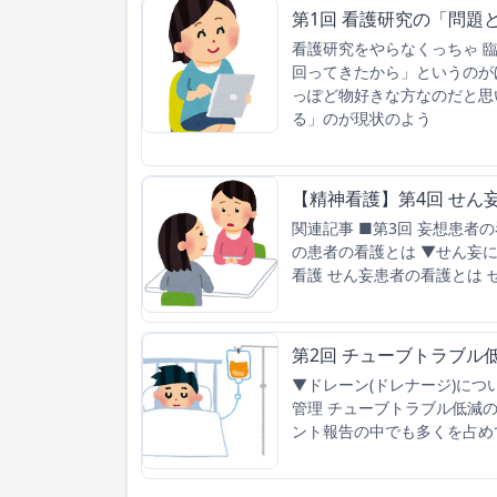
第1回 看護研究の「問題
看護研究をやらなくっちゃ 
回ってきたから」というのが
っぽど物好きな方なのだと思
る」のが現状のよう
【精神看護】第4回 せん
関連記事 ■第3回 妄想患者の
の患者の看護とは ▼せん妄
看護 せん妄患者の看護とは
第2回 チューブトラブル
▼ドレーン(ドレナージ)に
管理 チューブトラブル低減
ント報告の中でも多くを占め