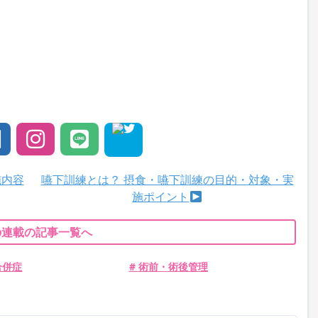
施内容
嚥下訓練とは？ 摂食・嚥下訓練の目的・対象・実
施ポイント
の連載の記事一覧へ
合併症
# 術前・術後管理