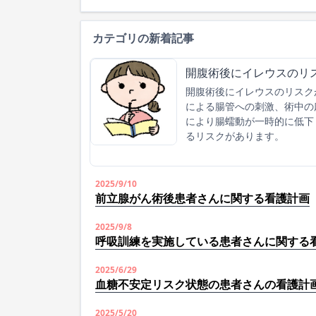
カテゴリの新着記事
開腹術後にイレウスのリ
開腹術後にイレウスのリスク
による腸管への刺激、術中の
により腸蠕動が一時的に低下
るリスクがあります。
2025/9/10
前立腺がん術後患者さんに関する看護計画
2025/9/8
呼吸訓練を実施している患者さんに関する
2025/6/29
血糖不安定リスク状態の患者さんの看護計
2025/5/20