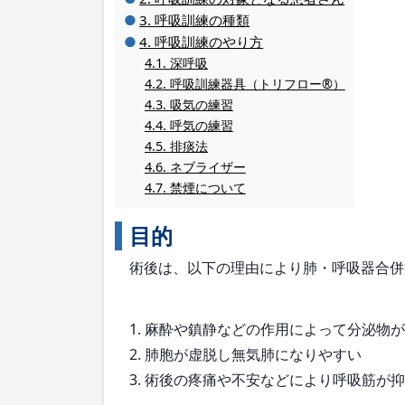
呼吸訓練の種類
呼吸訓練のやり方
深呼吸
呼吸訓練器具（トリフロー®）
吸気の練習
呼気の練習
排痰法
ネブライザー
禁煙について
目的
術後は、以下の理由により肺・呼吸器合併
1. 麻酔や鎮静などの作用によって分泌物
2. 肺胞が虚脱し無気肺になりやすい
3. 術後の疼痛や不安などにより呼吸筋が