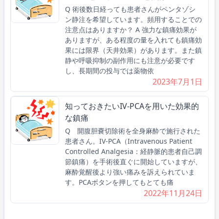
Q 術後数日経っても患者さんがペンタゾシ
ン静注を希望しています。頻用することでの
注意点はありますか？ A 強力な鎮痛効果が
ありますが、ある程度の量を入れても鎮痛効
果には限界（天井効果）があります。また鎮
静や呼吸抑制の副作用にも注意が必要です
し、長期間の投与では薬物依
2023年7月1日
知っておきたいIV-PCAを用いた効果的
な鎮痛
Q 開腹胆嚢切除術を全身麻酔で施行された
患者さん。IV-PCA（Intravenous Patient
Controlled Analgesia：経静脈的患者自己調
節鎮痛）を手術後直ぐに開始していますが、
麻酔覚醒後より強い痛みを訴えられていま
す。PCAボタンを押してもとても痛
2022年11月24日