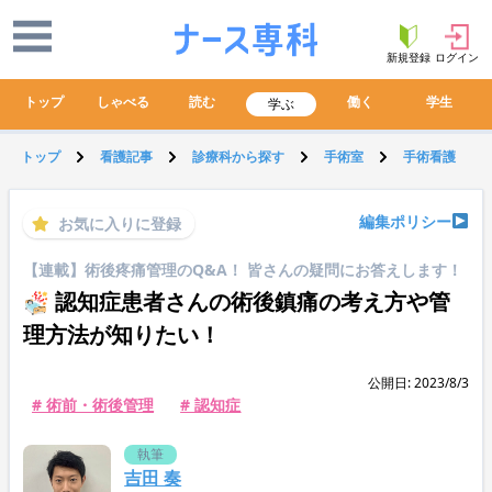
新規登録
ログイン
トップ
しゃべる
読む
働く
学生
学ぶ
トップ
看護記事
診療科から探す
手術室
手術看護
編集ポリシー
お気に入りに登録
【連載】術後疼痛管理のQ&A！ 皆さんの疑問にお答えします！
認知症患者さんの術後鎮痛の考え方や管
理方法が知りたい！
公開日: 2023/8/3
# 術前・術後管理
# 認知症
執筆
吉田 奏