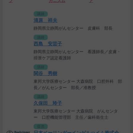
プ
カニズム
ア
講師
清原 祥夫
静岡県立静岡がんセンター 皮膚科 部長
講師
西島 安芸子
静岡県立静岡がんセンター 看護師長／皮膚・
排泄ケア認定看護師
講師
関谷 秀樹
東邦大学医療センター 大森病院 口腔外科 部
長／がんセンター 部長／准教授
講師
久保田 玲子
東邦大学医療センター 大森病院 がんセンタ
ー 口腔機能管理部 主任／歯科衛生士
提供
日本ベーリンガーインゲルハイム株式会