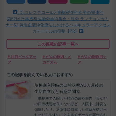
LDLコレステロールと動脈硬化性疾患の関連性
第62回 日本透析医学会学術集会・総会 ランチョンセミ
ナー52 急性血液浄化療法におけるバスキュラーアクセス
カテーテルの役割【PR】
この連載の記事一覧へ
# 注目ピックアッ
# がんの原因・メ
# がんの副作用ケ
プ
カニズム
ア
この記事を読んでいる人におすすめ
脳梗塞入院時の口腔状態が3カ月後の
生活自立度と有意に関連
脳梗塞で入院した時点の歯や歯肉、舌など
の口腔状態が良くないほど、入院中に肺炎を
発症したり、退院後に自立した生活が妨げら
れたりしやすいことを示すデータが報告され