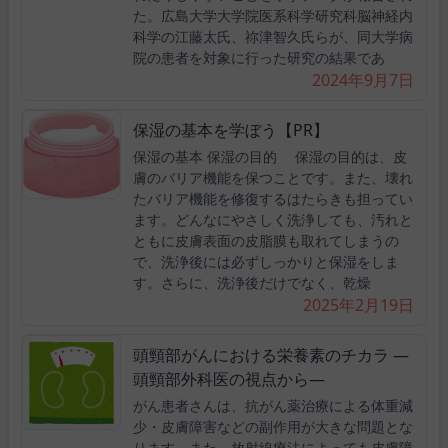
た。広島大学大学院医系科学研究科脳神経内
科学の江藤太氏、祢津智久氏らが、同大学病
院の患者を対象に行った研究の結果であ
2024年9月7日
保湿の基本を学ぼう【PR】
保湿の基本 保湿の目的 保湿の目的は、皮
膚のバリア機能を保つことです。また、壊れ
たバリア機能を修復するはたらきも担ってい
ます。どんなにやさしく洗浄しても、汚れと
ともに皮膚表面の皮脂膜も取れてしまうの
で、洗浄後には必ずしっかりと保湿をしま
す。さらに、洗浄後だけでなく、乾燥
2025年2月19日
頭頸部がんにおける栄養素のチカラ ―
頭頸部外科医の視点から―
がん患者さんは、抗がん薬治療による体重減
少・皮膚障害などの副作用が大きな問題とな
ります。また、放射線療法によっても皮膚障