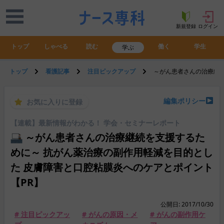
新規登録
ログイン
トップ
しゃべる
読む
働く
学生
学ぶ
トップ
看護記事
注目ピックアップ
～がん患者さんの治療継続
編集ポリシー
お気に入りに登録
【連載】最新情報がわかる！ 学会・セミナーレポート
～がん患者さんの治療継続を支援するた
めに～ 抗がん薬治療の副作用軽減を目的とし
た 皮膚障害と口腔粘膜炎へのケアとポイント
【PR】
公開日: 2017/10/30
# 注目ピックアッ
# がんの原因・メ
# がんの副作用ケ