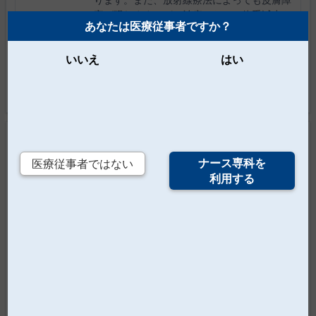
害が現れます。がん治療における体重減少や
あなたは医療従事者ですか？
皮膚障害へ適切に対策することで、患者さん
のQOLや治療の継続率が高まり、予後を大
いいえ
はい
きく改善します。 本記事で
2015年10月18日
カテゴリの新着記事
ナース専科を
医療従事者ではない
びまん性神経膠腫に20年ぶりの新薬登場
利用する
日本セルヴィエ株式会社が、「国内初の
IDH1/2遺伝子変異陽性神経膠腫への分子標的
薬『ボラニゴⓇ錠』発売―約20年ぶり、びま
ん性神経膠腫に新たな治療薬が登場―」と題
したメディアセミナーを開催しました。ここ
では、齋藤竜太先生（名古屋大学大学院 医学
系研究科脳神経外科学 教授）の講演
2026/6/30