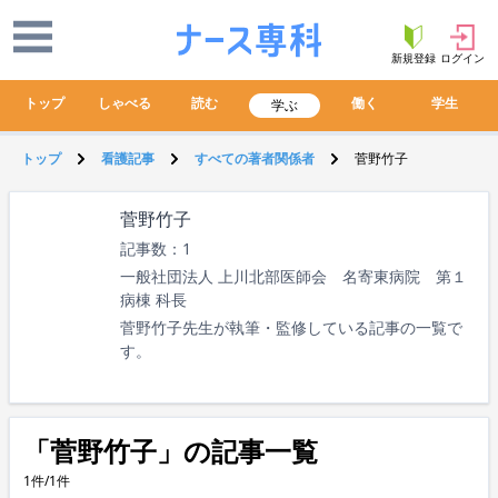
新規登録
ログイン
トップ
しゃべる
読む
働く
学生
学ぶ
トップ
看護記事
すべての著者関係者
菅野竹子
菅野竹子
記事数：1
一般社団法人 上川北部医師会 名寄東病院 第１
病棟 科長
菅野竹子先生が執筆・監修している記事の一覧で
す。
「菅野竹子」の記事一覧
1件/1件