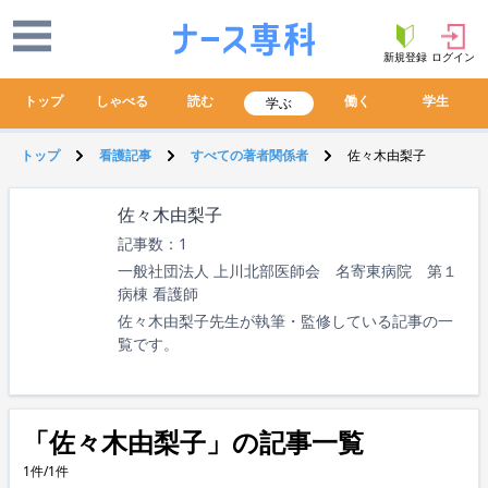
新規登録
ログイン
トップ
しゃべる
読む
働く
学生
学ぶ
トップ
看護記事
すべての著者関係者
佐々木由梨子
佐々木由梨子
記事数：1
一般社団法人 上川北部医師会 名寄東病院 第１
病棟 看護師
佐々木由梨子先生が執筆・監修している記事の一
覧です。
「佐々木由梨子」の記事一覧
1件/1件