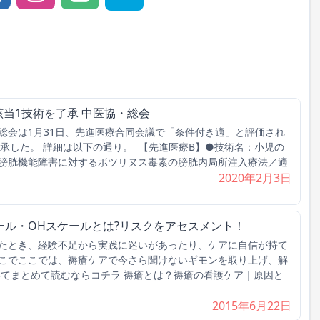
該当1技術を了承 中医協・総会
会は1月31日、先進医療合同会議で「条件付き適」と評価され
了承した。 詳細は以下の通り。 【先進医療B】●技術名：小児の
膀胱機能障害に対するボツリヌス毒素の膀胱内局所注入療法／適
2020年2月3日
ール・OHスケールとは?リスクをアセスメント！
たとき、経験不足から実践に迷いがあったり、ケアに自信が持て
こでここでは、褥瘡ケアで今さら聞けないギモンを取り上げ、解
いてまとめて読むならコチラ 褥瘡とは？褥瘡の看護ケア｜原因と
2015年6月22日