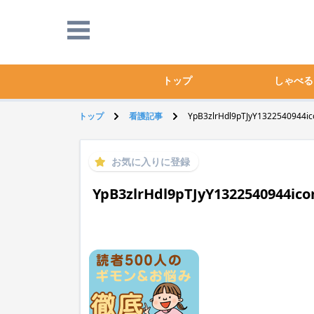
トップ
しゃべる
トップ
看護記事
YpB3zlrHdl9pTJyY1322540944ico
お気に入りに登録
YpB3zlrHdl9pTJyY1322540944icon