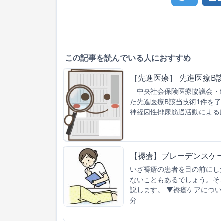
この記事を読んでいる人におすすめ
［先進医療］ 先進医療B
中央社会保険医療協議会・総
た先進医療B該当技術1件を
神経因性排尿筋過活動による
【褥瘡】ブレーデンスケ
いざ褥瘡の患者を目の前にし
ないこともあるでしょう。そ
説します。 ▼褥瘡ケアにつ
分