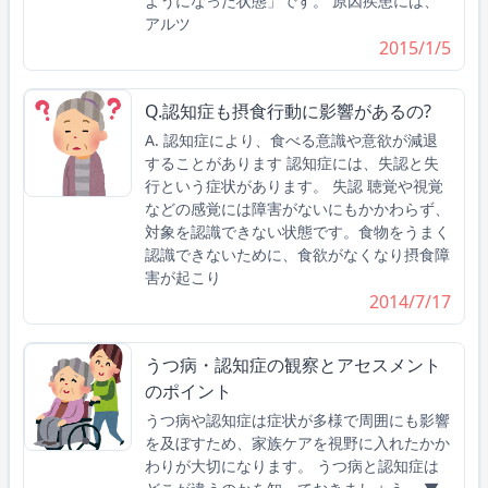
ようになった状態」です。 原因疾患には、
アルツ
2015/1/5
Q.認知症も摂食行動に影響があるの?
A. 認知症により、食べる意識や意欲が減退
することがあります 認知症には、失認と失
行という症状があります。 失認 聴覚や視覚
などの感覚には障害がないにもかかわらず、
対象を認識できない状態です。食物をうまく
認識できないために、食欲がなくなり摂食障
害が起こり
2014/7/17
うつ病・認知症の観察とアセスメント
のポイント
うつ病や認知症は症状が多様で周囲にも影響
を及ぼすため、家族ケアを視野に入れたかか
わりが大切になります。 うつ病と認知症は