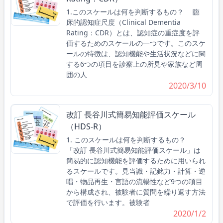
1.このスケールは何を判断するもの？ 臨
床的認知症尺度（Clinical Dementia
Rating：CDR）とは、認知症の重症度を評
価するためのスケールの一つです。このスケ
ールの特徴は、認知機能や生活状況などに関
する6つの項目を診察上の所見や家族など周
囲の人
2020/3/10
改訂 長谷川式簡易知能評価スケール
（HDS-R）
1. このスケールは何を判断するもの？
「改訂 長谷川式簡易知能評価スケール」は
簡易的に認知機能を評価するために用いられ
るスケールです。見当識・記銘力・計算・逆
唱・物品再生・言語の流暢性など9つの項目
から構成され、被験者に質問を繰り返す方法
で評価を行います。被験者
2020/1/2