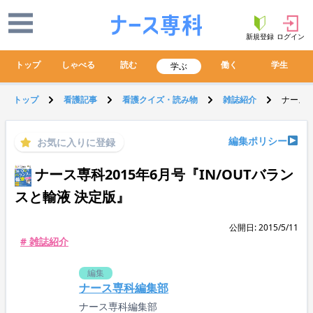
新規登録
ログイン
トップ
しゃべる
読む
働く
学生
学ぶ
トップ
看護記事
看護クイズ・読み物
雑誌紹介
ナース専
編集ポリシー
お気に入りに登録
ナース専科2015年6月号『IN/OUTバラン
スと輸液 決定版』
公開日: 2015/5/11
# 雑誌紹介
編集
ナース専科編集部
ナース専科編集部