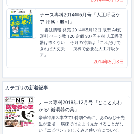
ナース専科2014年6月号『人工呼吸ケ
ア 排痰・吸引』
書誌情報 発売 2014年5月12日 版型 A4変
形判 ページ数 120 定価 907円＋税 人工呼吸
器は怖くない！ 今月の特集は『これだけで
きれば大丈夫！ 病棟で必要な人工呼吸ケ
ア』
2014年5月8日
カテゴリの新着記事
ナース専科2018年12月号『とことんわ
かる! 循環器の薬』
豪華特集３本立て! 特別企画に、あのねじ子先
生が登場! 病棟ではあまり見かけることがな
い「エピペン」のしくみと使い方について、