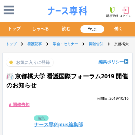
新規登録
ログイン
トップ
しゃべる
読む
働く
学ぶ
トップ
看護記事
学会・セミナー
開催告知
京都橘大学 
編集ポリシー
お気に入りに登録
京都橘大学 看護国際フォーラム2019 開催
のお知らせ
公開日: 2019/10/16
# 開催告知
編集
ナース専科plus編集部