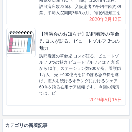
梅慶友病院（以下、当院）は2018年現在、
許可病床数736床、入院患者の平均年齢約89
歳、平均入院期間3年5カ月、9割が認知症を
2020年2月12日
【講演会のお知らせ】訪問看護の革命
児 ヨスが語る、ビュートゾルフ 3つの
魅力
訪問看護の革命児 ヨスが語る、ビュートゾ
ルフ 3つの魅力 ビュートゾルフとは？ 創業
から10年、ステーション数900か所、看護師
1万人、売上400億円をにのぼる急成長を遂
げ、拡大を続けるオランダにおけるシェア
60％を誇る在宅ケア組織です。 今回の講演
では、ビ
2019年5月15日
カテゴリの新着記事