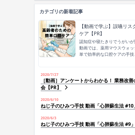
カテゴリの新着記事
【動画で学ぶ】誤嚥リス
ケア【PR】
認知症や寝たきりでうがいが
動画では、薬用マウスウォッ
単で効率的な口腔ケアの手技
2020/7/27
［動画］アンケートからわかる！ 業務改善
会【PR】
2020/6/10
ねじ子のひみつ手技 動画「心肺蘇生法 #10
2020/6/3
ねじ子のひみつ手技 動画「心肺蘇生法 #9