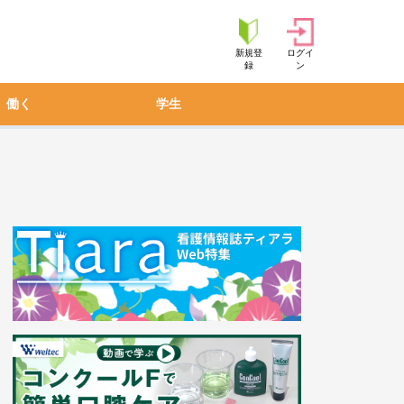
新規登
ログイ
録
ン
働く
学生