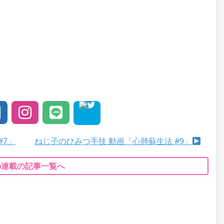
#7」
ねじ子のひみつ手技 動画「心肺蘇生法 #9」
の連載の記事一覧へ