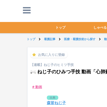
トップ
しゃべる
トップ
看護記事
医療・看護技術から探す
動
お気に入りに登録
【連載】ねじ子のヒミツ手技
ねじ子のひみつ手技 動画「心肺蘇
# 動画
出典
森皆ねじ子