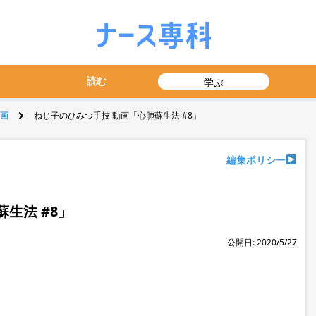
読む
学ぶ
画
ねじ子のひみつ手技 動画「心肺蘇生法 #8」
編集ポリシー
生法 #8」
公開日: 2020/5/27