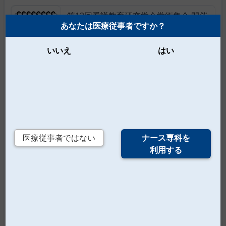
第13回看護教育研究学会学術集会 開催
あなたは医療従事者ですか？
のお知らせ
今年度の学術集会のテーマは「ICT時代にお
いいえ
はい
ける看護実践能力育成を考える」。看護技術
の習得に有効とされているICTを活用した技
術教育についての理解を深めることができる
内容となっています。 会期 10/26（土）9時
30分～17時 学術集会長 平川 美
2019/6/25
看護教育研究学会 令和元年度研修会の
医療従事者ではない
ナース専科を
お知らせ
利用する
実習指導で学生に 「物足りない」と感じた
ことはないでしょうか？ 本年の秋季研修会
では、臨地実習指導とは本来どうあればよい
のか、また学生の体験をどのような考えでど
う活かせばよいのかについて、経験学習モデ
ルを用いて事例を分析し、看護学実習指導の
本質とは何かについて、一