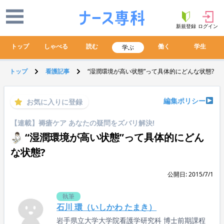
新規登録
ログイン
トップ
しゃべる
読む
働く
学生
学ぶ
トップ
看護記事
“湿潤環境が高い状態”って具体的にどんな状態?
編集ポリシー
お気に入りに登録
【連載】褥瘡ケア あなたの疑問をズバリ解決!
“湿潤環境が高い状態”って具体的にどん
な状態?
公開日: 2015/7/1
執筆
石川 環（いしかわ たまき）
岩手県立大学大学院看護学研究科 博士前期課程