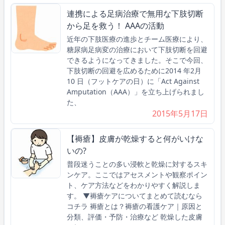
連携による⾜病治療で無用な下肢切断
から足を救う！ AAAの活動
近年の下肢医療の進歩とチーム医療により、
糖尿病足病変の治療において下肢切断を回避
できるようになってきました。そこで今回、
下肢切断の回避を広めるために2014 年2月
10 日（フットケアの日）に「Act Against
Amputation（AAA）」を立ち上げられまし
た、
2015年5月17日
【褥瘡】皮膚が乾燥すると何がいけな
いの?
普段迷うことの多い浸軟と乾燥に対するスキ
ンケア。ここではアセスメントや観察ポイン
ト、ケア方法などをわかりやすく解説しま
す。 ▼褥瘡ケアについてまとめて読むなら
コチラ 褥瘡とは？褥瘡の看護ケア｜原因と
分類、評価・予防・治療など 乾燥した皮膚