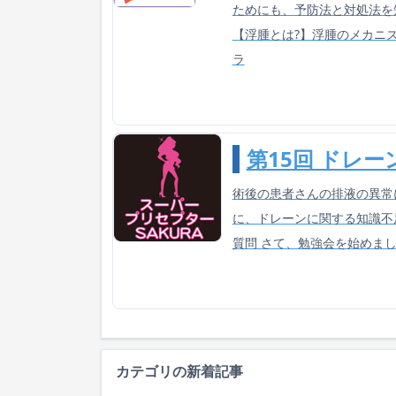
ためにも、予防法と対処法を
【浮腫とは?】浮腫のメカニ
ラ
第15回 ドレ
術後の患者さんの排液の異常
に、ドレーンに関する知識不
質問 さて、勉強会を始めま
カテゴリの新着記事