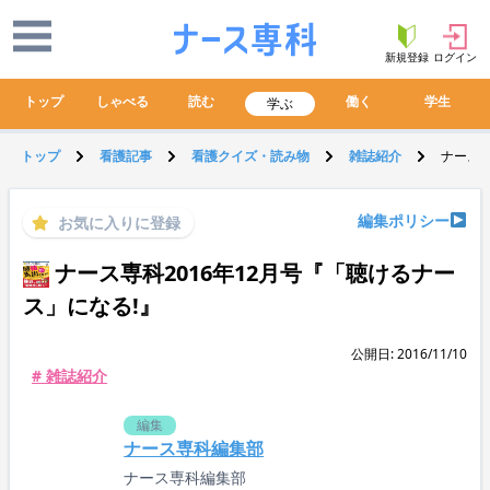
新規登録
ログイン
トップ
しゃべる
読む
働く
学生
学ぶ
トップ
看護記事
看護クイズ・読み物
雑誌紹介
ナース専
編集ポリシー
お気に入りに登録
ナース専科2016年12月号『「聴けるナー
ス」になる!』
公開日: 2016/11/10
# 雑誌紹介
編集
ナース専科編集部
ナース専科編集部