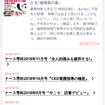
かる! 循環器の薬』
豪華特集３本立て! 特別企画に、あのねじ子先
生が登場! 病棟ではあまり見かけることがな
い「エピペン」のしくみと使い方について、
ねじ子先生がやさしく解説します。第1特集で
は、循環器領域で使用される代表的な薬剤を
取り上げて、特に作用と効果に重点を置きつ
つ、適応や副作用、
2018/11/14
2018/10/17
ナース専科2018年11月号『全人的痛みを緩和する!』
2018/9/12
ナース専科2018年10月号『CKD看護指導の極意』
2018/8/10
ナース専科2018年9月号『今こそ、訪看デビュー』
2018/7/12