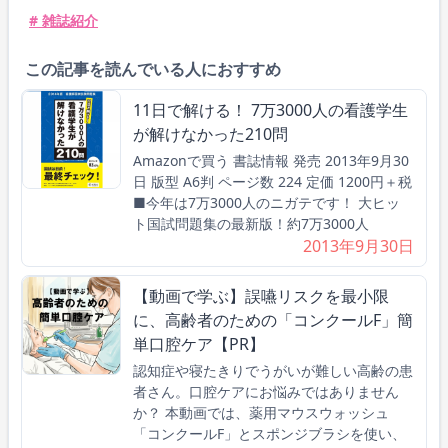
# 雑誌紹介
この記事を読んでいる人におすすめ
11日で解ける！ 7万3000人の看護学生
が解けなかった210問
Amazonで買う 書誌情報 発売 2013年9月30
日 版型 A6判 ページ数 224 定価 1200円＋税
■今年は7万3000人のニガテです！ 大ヒッ
ト国試問題集の最新版！約7万3000人
2013年9月30日
【動画で学ぶ】誤嚥リスクを最小限
に、高齢者のための「コンクールF」簡
単口腔ケア【PR】
認知症や寝たきりでうがいが難しい高齢の患
者さん。口腔ケアにお悩みではありません
か？ 本動画では、薬用マウスウォッシュ
「コンクールF」とスポンジブラシを使い、