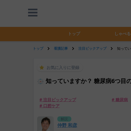
トップ
しゃべる
トップ
看護記事
注目ピックアップ
知ってい
お気に入りに登録
知っていますか？ 糖尿病6つ目
# 注目ピックアップ
# 糖尿病
# 口腔ケア
解説
仲野 和彦