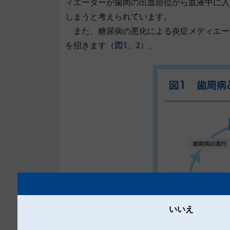
ィエーターが歯肉の出血部位から血液中に入
しまうと考えられています。
また、糖尿病の悪化による炎症メディエー
を招きます（
図1、2
）。
いいえ