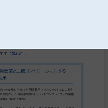
査研究を実施しました（
図3
）。
ォッシュによるうがいを各6か月間実施し、歯周病菌のな
呼ばれる菌種の数とHbA1c値を調査しました。その結
種数に有意差はなかったものの、薬用マウスウォッシュを
した（
図3-1
）。また、HbA1c値には季節変動があります
1c値が改善したことが確認できました（
図3-2
）。
ンプレックスの菌種数の減少に比例するように、HbA1c
です（
図3-3
）。