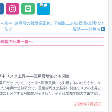
せん妄を
診療所の報酬適正化、70歳以上の自己負担3割など
防ぐ
要請――財務省
の連載の記事一覧へ
卒中リスク上昇――医療費増加とも関連
発症だけでなく、その後の医療負担にも影響するのだろうか。今
とした5年間の追跡研究で、重度歯周炎は脳卒中発症リスクの上昇と
加にも関与する可能性が示された。研究は愛知学院大学歯学部口
2026年7月25日