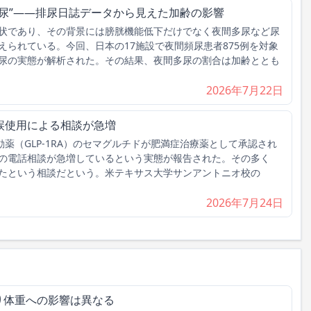
尿”――排尿日誌データから見えた加齢の影響
状であり、その背景には膀胱機能低下だけでなく夜間多尿など尿
えられている。今回、日本の17施設で夜間頻尿患者875例を対象
尿の実態が解析された。その結果、夜間多尿の割合は加齢ととも
2026年7月22日
誤使用による相談が急増
動薬（GLP-1RA）のセマグルチドが肥満症治療薬として承認され
の電話相談が急増しているという実態が報告された。その多く
たという相談だという。米テキサス大学サンアントニオ校の
2026年7月24日
り体重への影響は異なる