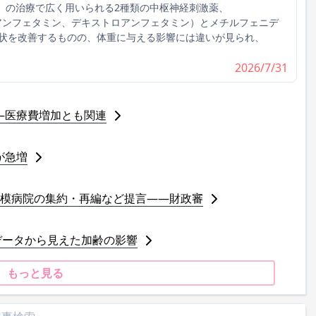
）の治療で広く用いられる2種類の中枢神経刺激薬、
デキサアンフェタミン、デキストロアンフェタミン）とメチルフェニデ
状を改善するものの、体重に与える影響には違いが見られ、
2026/7/31
―医療費増加とも関連
が急増
規模病院の集約・再編など提言――財政審
データから見えた加齢の影響
もっと見る