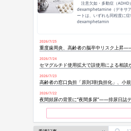
注意欠如・多動症（ADHD
dexamphetamine（
ートは、いずれも同程度に症
dexamphetamin
2026/7/25
重度歯周炎、高齢者の脳卒中リスク上昇―
2026/7/24
セマグルチド使用拡大で誤使用による相談
2026/7/23
高齢者の窓口負担「原則3割負担化」、小
2026/7/22
夜間頻尿の背景に“夜間多尿”――排尿日誌