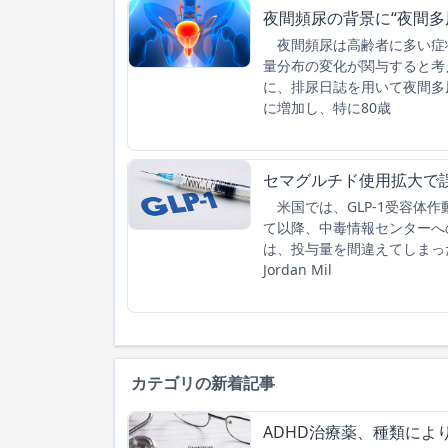
夜間頻尿の背景に“夜間多
夜間頻尿は高齢者に多い症
量分布の変化が関与すると考
に、排尿日誌を用いて夜間多
に増加し、特に80歳
セマグルチド使用拡大で
米国では、GLP-1受容体作
て以降、中毒情報センターへ
は、投与量を間違えてしまっ
Jordan Mil
カテゴリの新着記事
ADHD治療薬、種類によ