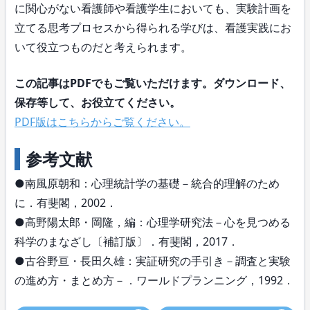
に関心がない看護師や看護学生においても、実験計画を
立てる思考プロセスから得られる学びは、看護実践にお
いて役立つものだと考えられます。
この記事はPDFでもご覧いただけます。ダウンロード、
保存等して、お役立てください。
PDF版はこちらからご覧ください。
参考文献
●南風原朝和：心理統計学の基礎－統合的理解のため
に．有斐閣，2002．
●高野陽太郎・岡隆，編：心理学研究法－心を見つめる
科学のまなざし〔補訂版〕．有斐閣，2017．
●古谷野亘・長田久雄：実証研究の手引き－調査と実験
の進め方・まとめ方－．ワールドプランニング，1992．