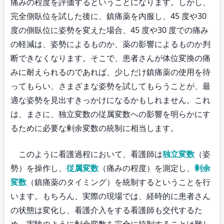
痛みの程度を評価するということになります。しかし、
完全側臥位を試した後に、鎮痛薬を内服し、45 度や30
度の側臥位に姿勢を変えた場合、45 度や30 度での痛み
の軽減は、姿勢によるものか、薬の影響によるものか判
断できなくなります。そこで、患者さんが体位変換の痛
みに耐えられるのであれば、少しだけ鎮痛薬の使用を待
ってもらい、さまざまな姿勢を試してもらうことが、最
適な姿勢を見出すきっかけになるかもしれません。これ
は、まさに、独立変数の従属変数への影響を明らかにす
るために必要な剰余変数の統制に相当します。
このように看護過程において、看護師は
独立変数
（姿
勢）を操作し、
従属変数
（痛みの程度）を測定し、
剰余
変数
（鎮痛薬のタイミング）を統制するということを行
います。もちろん、実際の現場では、経時的に患者さん
の状態は変化し、看護介入をする看護師も交代するた
め、実験のように剰余変数を完全に統制することは難し