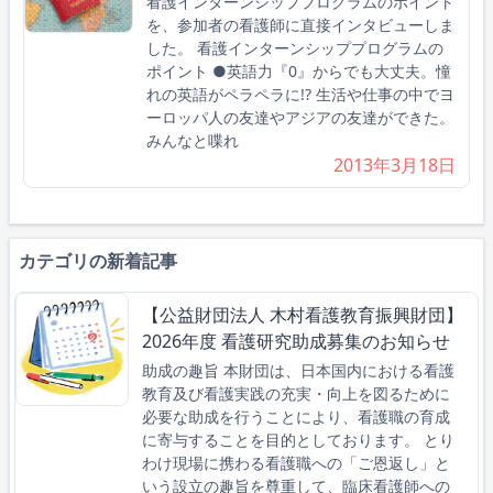
看護インターンシッププログラムのポイント
を、参加者の看護師に直接インタビューしま
した。 看護インターンシッププログラムの
ポイント ●英語力『0』からでも大丈夫。憧
れの英語がペラペラに!? 生活や仕事の中でヨ
ーロッパ人の友達やアジアの友達ができた。
みんなと喋れ
2013年3月18日
カテゴリの新着記事
【公益財団法人 木村看護教育振興財団】
2026年度 看護研究助成募集のお知らせ
助成の趣旨 本財団は、日本国内における看護
教育及び看護実践の充実・向上を図るために
必要な助成を行うことにより、看護職の育成
に寄与することを目的としております。 とり
わけ現場に携わる看護職への「ご恩返し」と
いう設立の趣旨を尊重して、臨床看護師への