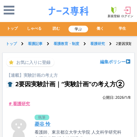
新規登録
ログイン
トップ
しゃべる
読む
働く
学生
学ぶ
トップ
看護記事
看護教育・制度
看護研究
2要因実験計
編集ポリシー
お気に入りに登録
【連載】実験計画の考え方
2要因実験計画｜“実験計画”の考え方②
公開日: 2026/1/8
# 看護研究
執筆
菱谷 怜
看護師、東京都立大学大学院 人文科学研究科