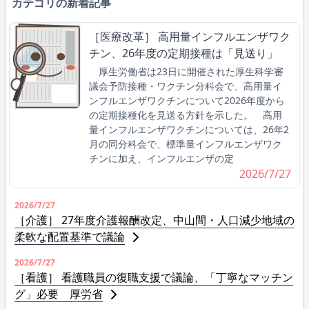
カテゴリの新着記事
［医療改革］ 高用量インフルエンザワク
チン、26年度の定期接種は「見送り」
厚生労働省は23日に開催された厚生科学審
議会予防接種・ワクチン分科会で、高用量イ
ンフルエンザワクチンについて2026年度から
の定期接種化を見送る方針を示した。 高用
量インフルエンザワクチンについては、26年2
月の同分科会で、標準量インフルエンザワク
チンに加え、インフルエンザの定
2026/7/27
2026/7/27
［介護］ 27年度介護報酬改定、中山間・人口減少地域の
柔軟な配置基準で議論
2026/7/27
［看護］ 看護職員の復職支援で議論、「丁寧なマッチン
グ」必要 厚労省