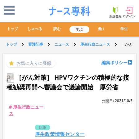
新規登録
ログイン
トップ
しゃべる
読む
働く
学生
学ぶ
トップ
看護記事
ニュース
厚生行政ニュース
［がん対策
編集ポリシー
お気に入りに登録
［がん対策］ HPVワクチンの積極的な接
種勧奨再開へ審議会で議論開始 厚労省
公開日: 2021/10/5
# 厚生行政ニュー
ス
執筆
厚生政策情報センター