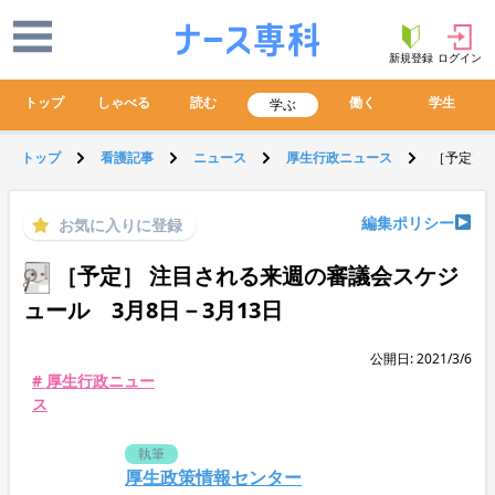
新規登録
ログイン
トップ
しゃべる
読む
働く
学生
学ぶ
トップ
看護記事
ニュース
厚生行政ニュース
［予定］ 
編集ポリシー
お気に入りに登録
［予定］ 注目される来週の審議会スケジ
ュール 3月8日－3月13日
公開日: 2021/3/6
# 厚生行政ニュー
ス
執筆
厚生政策情報センター