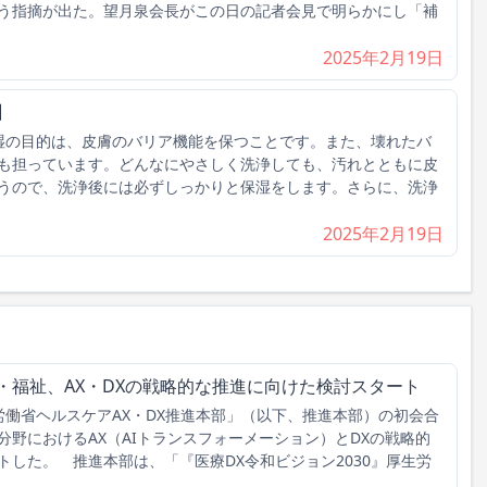
う指摘が出た。望月泉会長がこの日の記者会見で明らかにし「補
2025年2月19日
】
湿の目的は、皮膚のバリア機能を保つことです。また、壊れたバ
も担っています。どんなにやさしく洗浄しても、汚れとともに皮
うので、洗浄後には必ずしっかりと保湿をします。さらに、洗浄
2025年2月19日
・福祉、AX・DXの戦略的な推進に向けた検討スタート
働省ヘルスケアAX・DX推進本部」（以下、推進本部）の初会合
野におけるAX（AIトランスフォーメーション）とDXの戦略的
した。 推進本部は、「『医療DX令和ビジョン2030』厚生労