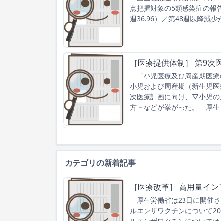
点把握対象の5類感染症の報告
週36.96）／第48週以降減
［医療提供体制］ 第9
「小児医療及び周産期医療の
小児および周産期（新生児医
次医療計画に向け、▽小児の
方－などが挙がった。 厚生
カテゴリの新着記事
［医療改革］ 高用量イン
厚生労働省は23日に開催さ
ルエンザワクチンについて2
ルエンザワクチンについては