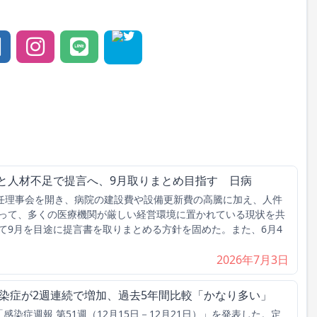
騰と人材不足で提言へ、9月取りまとめ目指す 日病
任理事会を開き、病院の建設費や設備更新費の高騰に加え、人件
って、多くの医療機関が厳しい経営環境に置かれている現状を共
て9月を目途に提言書を取りまとめる方針を固めた。また、6月4
2026年7月3日
感染症が2週連続で増加、過去5年間比較「かなり多い」
染症週報 第51週（12月15日－12月21日）」を発表した。定