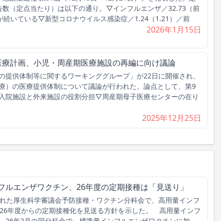
数（定点当たり）は以下の通り。▽インフルエンザ／32.73（前
少が続いている▽新型コロナウイルス感染症／1.24（1.21）／前
2026年1月15日
次医療計画、小児・周産期医療施設の再編に向け議論
提供体制等に関するワーキンググループ」が22日に開催され、
療）の医療提供体制について議論が行われた。論点として、第9
入院施設と外来施設の役割分担▽周産期母子医療センターの在り
2025年12月25日
フルエンザワクチン、26年度の定期接種は「見送り」
れた厚生科学審議会予防接種・ワクチン分科会で、高用量インフ
026年度からの定期接種化を見送る方針を示した。 高用量インフ
、26年2月の同分科会で、標準量インフルエンザワクチンに加