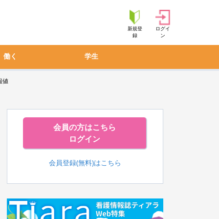
新規登
ログイ
録
ン
働く
学生
報値
会員の方はこちら
ログイン
会員登録(無料)はこちら