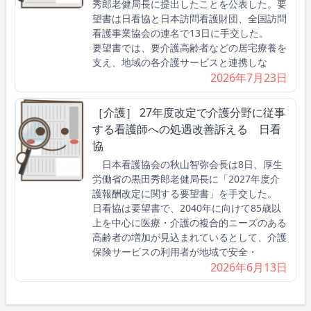
秀郎老健局長に提出したことを公表した。要
望書は日看協と日本訪問看護財団、全国訪問
看護事業協会の連名で13日に手交した。
要望書では、要介護高齢者などの居宅療養を
支え、地域の各介護サービスと連携しな
2026年7月23日
［介護］ 27年度改定で介護分野に従事
する看護師への処遇改善訴える 日看
協
日本看護協会の秋山智弥会長は8日、厚生
労働省の黒田秀郎老健局長に「2027年度介
護報酬改定に関する要望書」を手交した。
日看協は要望書で、2040年に向けて85歳以
上を中心に医療・介護の複合的ニーズのある
高齢者の増加が見込まれているとして、介護
保険サービスの利用者が地域で安全・
2026年6月13日