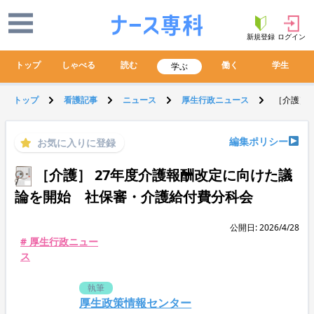
新規登録
ログイン
トップ
しゃべる
読む
働く
学生
学ぶ
トップ
看護記事
ニュース
厚生行政ニュース
［介護］
編集ポリシー
お気に入りに登録
［介護］ 27年度介護報酬改定に向けた議
論を開始 社保審・介護給付費分科会
公開日: 2026/4/28
# 厚生行政ニュー
ス
執筆
厚生政策情報センター