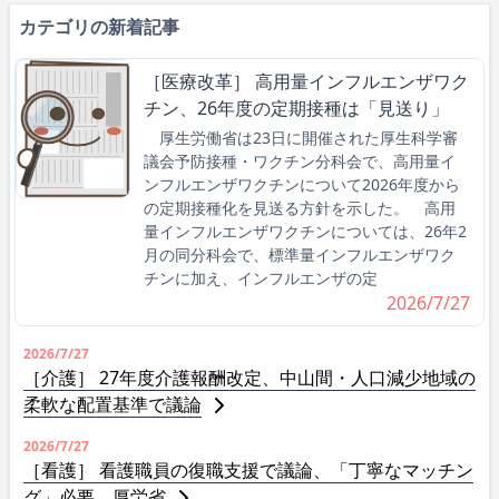
カテゴリの新着記事
［医療改革］ 高用量インフルエンザワク
チン、26年度の定期接種は「見送り」
厚生労働省は23日に開催された厚生科学審
議会予防接種・ワクチン分科会で、高用量イ
ンフルエンザワクチンについて2026年度から
の定期接種化を見送る方針を示した。 高用
量インフルエンザワクチンについては、26年2
月の同分科会で、標準量インフルエンザワク
チンに加え、インフルエンザの定
2026/7/27
2026/7/27
［介護］ 27年度介護報酬改定、中山間・人口減少地域の
柔軟な配置基準で議論
2026/7/27
［看護］ 看護職員の復職支援で議論、「丁寧なマッチン
グ」必要 厚労省