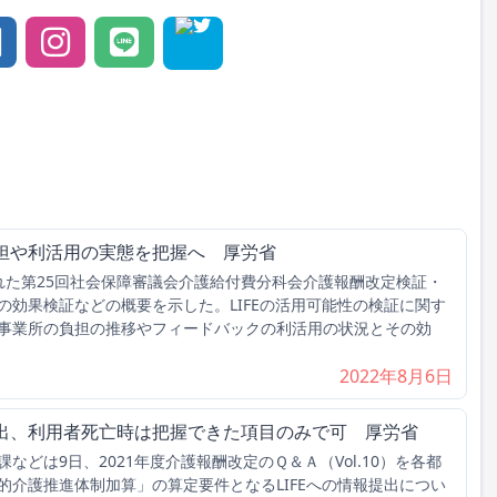
所負担や利活用の実態を把握へ 厚労省
た第25回社会保障審議会介護給付費分科会介護報酬改定検証・
の効果検証などの概要を示した。LIFEの活用可能性の検証に関す
事業所の負担の推移やフィードバックの利活用の状況とその効
2022年8月6日
報提出、利用者死亡時は把握できた項目のみで可 厚労省
どは9日、2021年度介護報酬改定のＱ＆Ａ（Vol.10）を各都
的介護推進体制加算」の算定要件となるLIFEへの情報提出につい