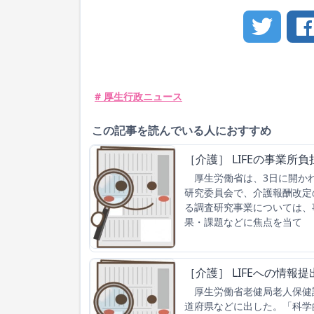
# 厚生行政ニュース
この記事を読んでいる人におすすめ
［介護］ LIFEの事業
厚生労働省は、3日に開かれ
研究委員会で、介護報酬改定
る調査研究事業については、
果・課題などに焦点を当て
［介護］ LIFEへの情
厚生労働省老健局老人保健課な
道府県などに出した。「科学