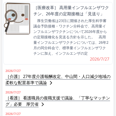
［医療改革］ 高用量インフルエンザワク
チン、26年度の定期接種は「見送り」
厚生労働省は23日に開催された厚生科学審
議会予防接種・ワクチン分科会で、高用量イ
ンフルエンザワクチンについて2026年度から
の定期接種化を見送る方針を示した。 高用
量インフルエンザワクチンについては、26年2
月の同分科会で、標準量インフルエンザワク
チンに加え、インフルエンザの定
2026/7/27
2026/7/27
［介護］ 27年度介護報酬改定、中山間・人口減少地域の
柔軟な配置基準で議論
2026/7/27
［看護］ 看護職員の復職支援で議論、「丁寧なマッチン
グ」必要 厚労省
2026/7/27