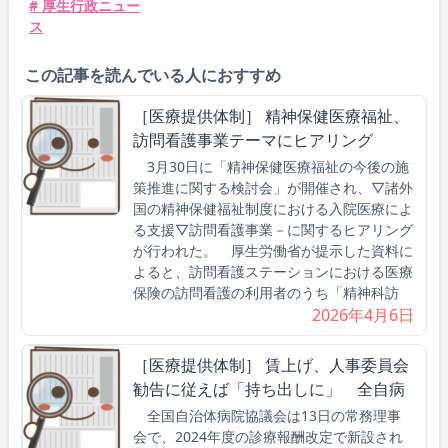
# 厚生行政ニュー
ス
この記事を読んでいる人におすすめ
［医療提供体制］ 精神保健医療福祉、
訪問看護事業テーマにヒアリング
3月30日に「精神保健医療福祉の今後の施
策推進に関する検討会」が開催され、▽諸外
国の精神保健福祉制度における入院医療によ
る支援▽訪問看護事業－に関するヒアリング
が行われた。 厚生労働省が提示した資料に
よると、訪問看護ステーションにおける医療
保険の訪問看護の利用者のうち「精神科訪
2026年4月6日
［医療提供体制］ 賃上げ、人事委員会
勧告に従えば「持ち出しに」 全自病
全国自治体病院協議会は13日の常務理事
会で、2024年度の診療報酬改定で新設され