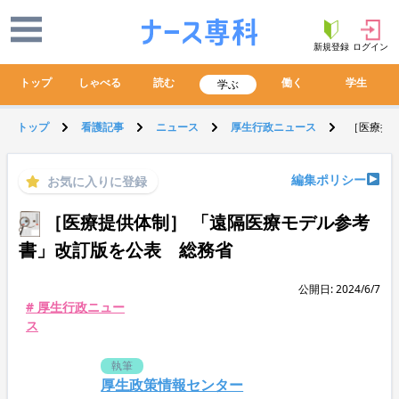
新規登録
ログイン
トップ
しゃべる
読む
働く
学生
学ぶ
トップ
看護記事
ニュース
厚生行政ニュース
［医療提
編集ポリシー
お気に入りに登録
［医療提供体制］ 「遠隔医療モデル参考
書」改訂版を公表 総務省
公開日: 2024/6/7
# 厚生行政ニュー
ス
執筆
厚生政策情報センター