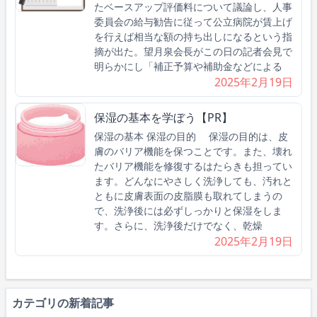
たベースアップ評価料について議論し、人事
委員会の給与勧告に従って公立病院が賃上げ
を行えば相当な額の持ち出しになるという指
摘が出た。望月泉会長がこの日の記者会見で
明らかにし「補正予算や補助金などによる
2025年2月19日
保湿の基本を学ぼう【PR】
保湿の基本 保湿の目的 保湿の目的は、皮
膚のバリア機能を保つことです。また、壊れ
たバリア機能を修復するはたらきも担ってい
ます。どんなにやさしく洗浄しても、汚れと
ともに皮膚表面の皮脂膜も取れてしまうの
で、洗浄後には必ずしっかりと保湿をしま
す。さらに、洗浄後だけでなく、乾燥
2025年2月19日
カテゴリの新着記事