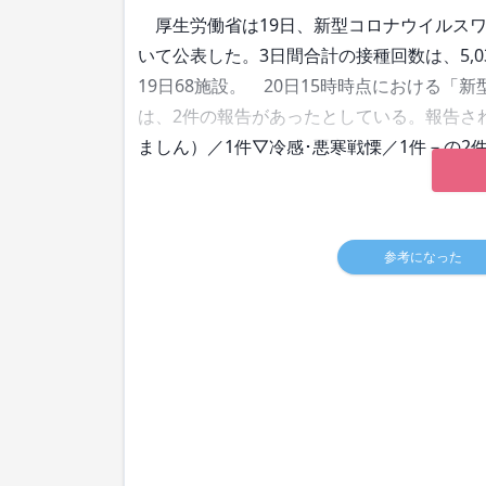
厚生労働省は19日、新型コロナウイルスワク
いて公表した。3日間合計の接種回数は、5,0
19日68施設。 20日15時時点における
は、2件の報告があったとしている。報告さ
ましん）／1件▽冷感･悪寒戦慄／1件－の2
参考になった