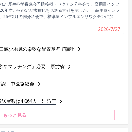
れた厚生科学審議会予防接種・ワクチン分科会で、高用量インフ
026年度からの定期接種化を見送る方針を示した。 高用量インフ
、26年2月の同分科会で、標準量インフルエンザワクチンに加
2026/7/27
人口減少地域の柔軟な配置基準で議論
寧なマッチング」必要 厚労省
承認 中医協総会
送者数は4,064人 消防庁
もっと見る