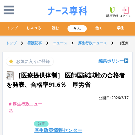
新規登録
ログイン
トップ
しゃべる
読む
働く
学生
学ぶ
トップ
看護記事
ニュース
厚生行政ニュース
［医療提供
編集ポリシー
お気に入りに登録
［医療提供体制］ 医師国家試験の合格者
を発表、合格率91.6％ 厚労省
公開日: 2026/3/17
# 厚生行政ニュー
ス
執筆
厚生政策情報センター