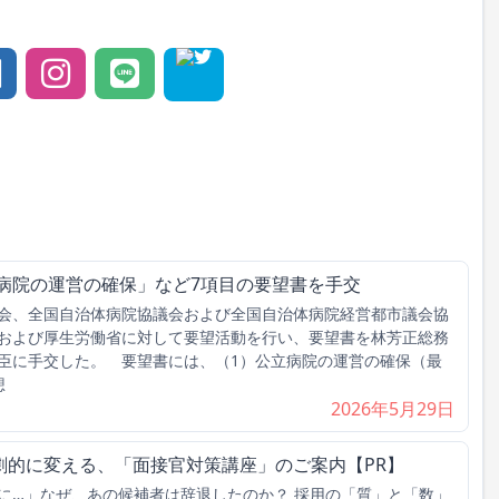
病院の運営の確保」など7項目の要望書を手交
会、全国自治体病院協議会および全国自治体病院経営都市議会協
および厚生労働省に対して要望活動を行い、要望書を林芳正総務
臣に手交した。 要望書には、（1）公立病院の運営の確保（最
想
2026年5月29日
劇的に変える、「面接官対策講座」のご案内【PR】
に…」なぜ、あの候補者は辞退したのか？ 採用の「質」と「数」