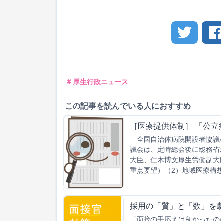
# 厚生行政ニュース
この記事を読んでいる人におすすめ
［医療提供体制］ 「公立
全国自治体病院開設者協議
議会は、定時総会後に総務省
大臣、仁木博文厚生労働副大
重点要望）（2）地域医療構
採用の「質」と「数」を
「面接の手応えは良かったの