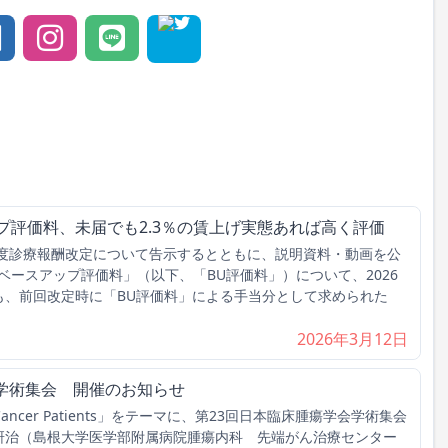
プ評価料、未届でも2.3％の賃上げ実態あれば高く評価
年度診療報酬改定について告示するとともに、説明資料・動画を公
ベースアップ評価料」（以下、「BU評価料」）について、2026
も、前回改定時に「BU評価料」による手当分として求められた
2026年3月12日
学術集会 開催のお知らせ
s for Cancer Patients」をテーマに、第23回日本臨床腫瘍学会学術集会
村研治（島根大学医学部附属病院腫瘍内科 先端がん治療センター