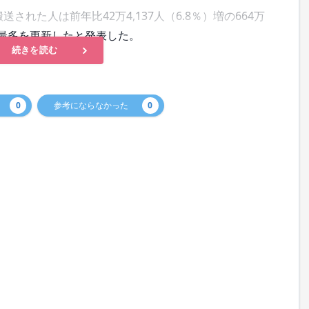
された人は前年比42万4,137人（6.8％）増の664万
過去最多を更新したと発表した。
続きを読む
0
参考にならなかった
0