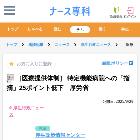
新規登録
ログイン
トップ
しゃべる
読む
働く
学生
学ぶ
トップ
看護記事
ニュース
厚生行政ニュース
［医療提供
編集ポリシー
お気に入りに登録
［医療提供体制］ 特定機能病院への「指
摘」25ポイント低下 厚労省
公開日: 2025/9/29
# 厚生行政ニュー
ス
執筆
厚生政策情報センター