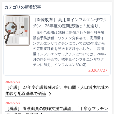
カテゴリの新着記事
［医療改革］ 高用量インフルエンザワク
チン、26年度の定期接種は「見送り」
厚生労働省は23日に開催された厚生科学審
議会予防接種・ワクチン分科会で、高用量イ
ンフルエンザワクチンについて2026年度から
の定期接種化を見送る方針を示した。 高用
量インフルエンザワクチンについては、26年2
月の同分科会で、標準量インフルエンザワク
チンに加え、インフルエンザの定
2026/7/27
2026/7/27
［介護］ 27年度介護報酬改定、中山間・人口減少地域の
柔軟な配置基準で議論
2026/7/27
［看護］ 看護職員の復職支援で議論、「丁寧なマッチン