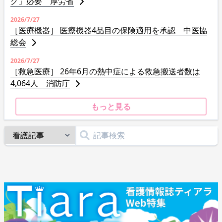
グ」必要 厚労省
2026/7/27
［医療機器］ 医療機器4品目の保険適用を承認 中医協
総会
2026/7/27
［救急医療］ 26年6月の熱中症による救急搬送者数は
4,064人 消防庁
もっと見る