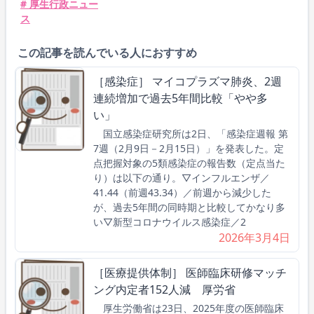
# 厚生行政ニュー
ス
この記事を読んでいる人におすすめ
［感染症］ マイコプラズマ肺炎、2週
連続増加で過去5年間比較「やや多
い」
国立感染症研究所は2日、「感染症週報 第
7週（2月9日－2月15日）」を発表した。定
点把握対象の5類感染症の報告数（定点当た
り）は以下の通り。▽インフルエンザ／
41.44（前週43.34）／前週から減少した
が、過去5年間の同時期と比較してかなり多
い▽新型コロナウイルス感染症／2
2026年3月4日
［医療提供体制］ 医師臨床研修マッチ
ング内定者152人減 厚労省
厚生労働省は23日、2025年度の医師臨床