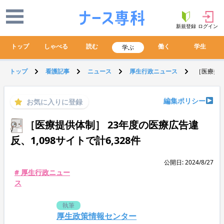
新規登録
ログイン
トップ
しゃべる
読む
働く
学生
学ぶ
トップ
看護記事
ニュース
厚生行政ニュース
［医療提供
編集ポリシー
お気に入りに登録
［医療提供体制］ 23年度の医療広告違
反、1,098サイトで計6,328件
公開日: 2024/8/27
# 厚生行政ニュー
ス
執筆
厚生政策情報センター