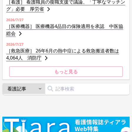
［看護］ 看護職員の復職支援で議論、「丁寧なマッチン
グ」必要 厚労省
2026/7/27
［医療機器］ 医療機器4品目の保険適用を承認 中医協
総会
2026/7/27
［救急医療］ 26年6月の熱中症による救急搬送者数は
4,064人 消防庁
もっと見る