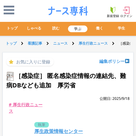
新規登録
ログイン
トップ
しゃべる
読む
働く
学生
学ぶ
トップ
看護記事
ニュース
厚生行政ニュース
［感染症
編集ポリシー
お気に入りに登録
［感染症］ 匿名感染症情報の連結先、難
病DBなども追加 厚労省
公開日: 2025/9/18
# 厚生行政ニュー
ス
執筆
厚生政策情報センター