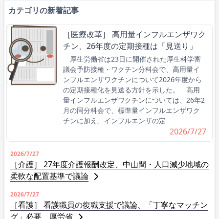
カテゴリの新着記事
［医療改革］ 高用量インフルエンザワク
チン、26年度の定期接種は「見送り」
厚生労働省は23日に開催された厚生科学審
議会予防接種・ワクチン分科会で、高用量イ
ンフルエンザワクチンについて2026年度から
の定期接種化を見送る方針を示した。 高用
量インフルエンザワクチンについては、26年2
月の同分科会で、標準量インフルエンザワク
チンに加え、インフルエンザの定
2026/7/27
2026/7/27
［介護］ 27年度介護報酬改定、中山間・人口減少地域の
柔軟な配置基準で議論
2026/7/27
［看護］ 看護職員の復職支援で議論、「丁寧なマッチン
グ」必要 厚労省