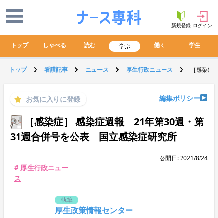
新規登録
ログイン
トップ
しゃべる
読む
働く
学生
学ぶ
トップ
看護記事
ニュース
厚生行政ニュース
［感染症］
編集ポリシー
お気に入りに登録
［感染症］ 感染症週報 21年第30週・第
31週合併号を公表 国立感染症研究所
公開日: 2021/8/24
# 厚生行政ニュー
ス
執筆
厚生政策情報センター