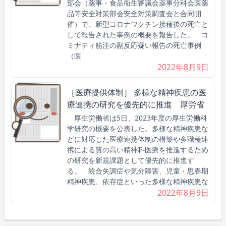
部会（薬事・食品衛生審議会薬事分科会医薬
品等安全対策部会安全対策調査会と合同開
催）で、新型コロナワクチン接種後の死亡と
して報告された事例の概要を報告した。 コ
ミナティ筋注の副反応疑い報告の死亡事例
（医
2022年8月9日
［医療提供体制］ 多様な精神疾患の医
療連携の研究を優先的に推進 厚労省
厚生労働省は5日、2023年度の厚生労働科
学研究の概要を公表した。多様な精神疾患な
どに対応した医療連携体制の構築や多職種連
携による質の高い精神科医療を推進するため
の研究を新規課題として優先的に推進す
る。 統合失調症や気分障害、児童・思春期
精神疾患、依存症といった多様な精神疾患な
2022年8月9日