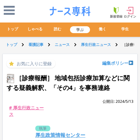
新規登録
ログイン
トップ
しゃべる
読む
働く
学生
学ぶ
トップ
看護記事
ニュース
厚生行政ニュース
［診療報
編集ポリシー
お気に入りに登録
［診療報酬］ 地域包括診療加算などに関
する疑義解釈、「その4」を事務連絡
公開日: 2024/5/13
# 厚生行政ニュー
ス
執筆
厚生政策情報センター