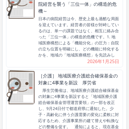
院経営を襲う「三位一体」の構造的危
機～
日本の病院経営は今、歴史上最も過酷な局面
を迎えています。経営者の皆様が対峙してい
るのは、単一の課題ではなく、相互に絡み合
った「三位一体」の構造的危機です。1. 地
域医療構想による「機能分化」の圧力：自院
の立ち位置を明確にし、どの機能に特化する
かを、地域の「地域医療構想」を先読みし
2026年1月25日
［介護］ 地域医療介護総合確保基金の
対象に4事業を新設 厚労省
厚生労働省は、地域医療介護総合確保基金
の対象に4事業を新設すると「地域医療介護
総合確保基金管理運営要領」の一部を改正
し、9月24日付で都道府県に通知した。少
子・高齢化に伴う介護需要の変化に柔軟に対
応するため、介護事業所の建て替えや転換な
どの整備を促す。 通知によると、現在基金