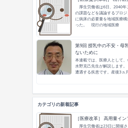
厚生労働省は6日、2040
の課題などを議論するプロジ
に病床の必要量を地域医療構
った。 現行の地域医療
第9回 授乳中の不安・
ないために
本連載では、医療人として、
水野克己先生が解説します。
遭遇する疾患です。産後3ヵ月
カテゴリの新着記事
［医療改革］ 高用量イン
厚生労働省は23日に開催さ