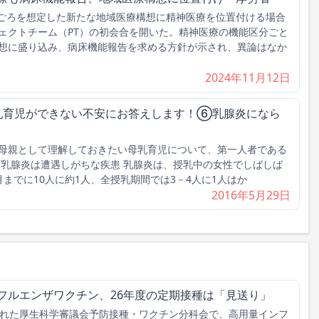
年ごろを想定した新たな地域医療構想に精神医療を位置付ける場合
ェクトチーム（PT）の初会合を開いた。精神医療の機能区分ごと
想に盛り込み、病床機能報告を求める方針が示され、異論はなか
2024年11月12日
母乳育児ができない不安にお答えします！⑥乳腺炎になら
母親として理解しておきたい母乳育児について、第一人者である
 乳腺炎は遭遇しがちな疾患 乳腺炎は、授乳中の女性でしばしば
までに10人に約1人、全授乳期間では3－4人に1人はか
2016年5月29日
フルエンザワクチン、26年度の定期接種は「見送り」
れた厚生科学審議会予防接種・ワクチン分科会で、高用量インフ