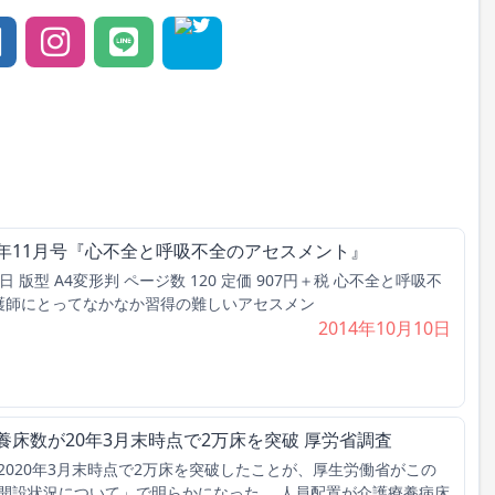
4年11月号『心不全と呼吸不全のアセスメント』
1日 版型 A4変形判 ページ数 120 定価 907円＋税 心不全と呼吸不
看護師にとってなかなか習得の難しいアセスメン
2014年10月10日
養床数が20年3月末時点で2万床を突破 厚労省調査
020年3月末時点で2万床を突破したことが、厚生労働省がこの
開設状況について」で明らかになった。 人員配置が介護療養病床