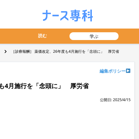
読む
学ぶ
［診療報酬］ 薬価改定、26年度も4月施行を「念頭に」 厚労省
編集ポリシー
度も4月施行を「念頭に」 厚労省
公開日: 2025/4/15