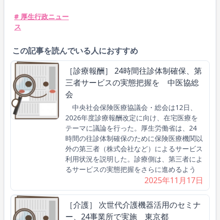
# 厚生行政ニュー
ス
この記事を読んでいる人におすすめ
［診療報酬］ 24時間往診体制確保、第
三者サービスの実態把握を 中医協総
会
中央社会保険医療協議会・総会は12日、
2026年度診療報酬改定に向け、在宅医療を
テーマに議論を行った。厚生労働省は、24
時間の往診体制確保のために保険医療機関以
外の第三者（株式会社など）によるサービス
利用状況を説明した。診療側は、第三者によ
るサービスの実態把握をさらに進めるよう
2025年11月17日
［介護］ 次世代介護機器活用のセミナ
ー、24事業所で実施 東京都