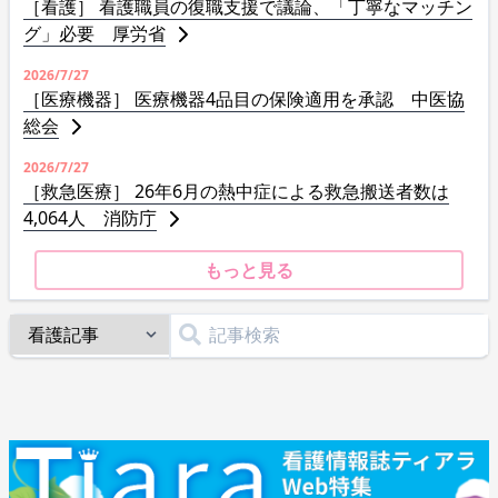
［看護］ 看護職員の復職支援で議論、「丁寧なマッチン
グ」必要 厚労省
2026/7/27
［医療機器］ 医療機器4品目の保険適用を承認 中医協
総会
2026/7/27
［救急医療］ 26年6月の熱中症による救急搬送者数は
4,064人 消防庁
もっと見る