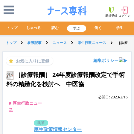
新規登録
ログイン
トップ
しゃべる
読む
働く
学生
学ぶ
トップ
看護記事
ニュース
厚生行政ニュース
［診療報酬
編集ポリシー
お気に入りに登録
［診療報酬］ 24年度診療報酬改定で手術
料の精緻化を検討へ 中医協
公開日: 2023/2/16
# 厚生行政ニュー
ス
執筆
厚生政策情報センター