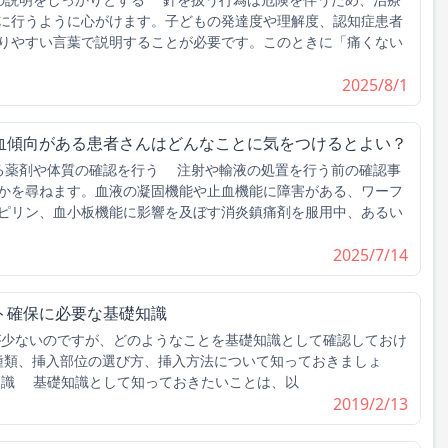
に行うように心がけます。子どもの発達度や理解度、認知症患者
りやすい言葉で説明することが必要です。このときに「痛くない
2025/8/1
血傾向がある患者さんはどんなことに気をつけるとよい？
る薬剤や体質の確認を行う 注射や輸液の処置を行う前の確認事
かを尋ねます。血液の凝固機能や止血機能に障害がある、ワーフ
ピリン、血小板機能に影響を及ぼす消炎鎮痛剤を服用中、あるい
2025/7/14
ト確保に必要な基礎知識
験が少ないのですが、どのようなことを基礎知識として確認しておけ
の種類、挿入部位の選び方、挿入方法について知っておきましょ
知識 基礎知識として知っておきたいことは、以
2019/2/13