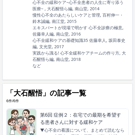
心不全の緩和ケア~心不全患者の人生に寄り添う
医療~ , 大石醒悟ら編, 南山堂, 2014
慢性心不全のあたらしいケアと管理, 百村伸一・
鈴木誠編, 南江堂, 2015
エキスパートが現場で明かす 心不全診療の極意,
佐藤幸人編, 南山堂, 2016
心不全緩和ケアの基礎知識35 佐藤幸人, 坂田泰史
編, 文光堂, 2017
実践から識る! 心不全緩和ケアチームの作り方, 大
石醒悟ら編, 南山堂, 2018
など
「大石醒悟」の記事一覧
6件/6件
第6回 症例２：在宅での最期を希望す
る患者さんに対する緩和ケア
▼心不全の看護について、まとめて読むなら