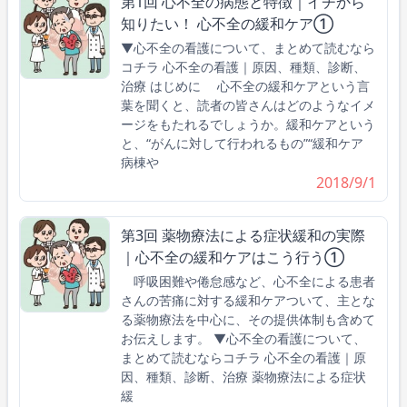
第1回 心不全の病態と特徴｜イチから
知りたい！ 心不全の緩和ケア①
▼心不全の看護について、まとめて読むなら
コチラ 心不全の看護｜原因、種類、診断、
治療 はじめに 心不全の緩和ケアという言
葉を聞くと、読者の皆さんはどのようなイメ
ージをもたれるでしょうか。緩和ケアという
と、“がんに対して行われるもの”“緩和ケア
病棟や
2018/9/1
第3回 薬物療法による症状緩和の実際
｜心不全の緩和ケアはこう行う①
呼吸困難や倦怠感など、心不全による患者
さんの苦痛に対する緩和ケアついて、主とな
る薬物療法を中心に、その提供体制も含めて
お伝えします。 ▼心不全の看護について、
まとめて読むならコチラ 心不全の看護｜原
因、種類、診断、治療 薬物療法による症状
緩