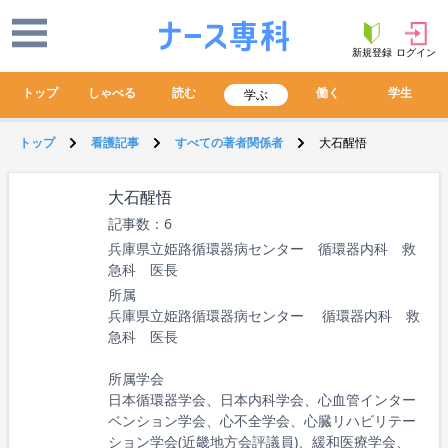
新規登録
ログイン
トップ
しゃべる
読む
働く
学生
学ぶ
トップ
看護記事
すべての著者関係者
大石醒悟
大石醒悟
記事数：6
兵庫県立姫路循環器病センター 循環器内科 救
急科 医長
所属
兵庫県立姫路循環器病センター
循環器内科 救
急科 医長
所属学会
日本循環器学会、日本内科学会、心血管インター
ベンション学会、心不全学会、心臓リハビリテー
ション学会(近畿地方会評議員)、緩和医療学会、