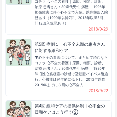
コチラ 心不全の看護｜原因、種類、診断、
治療 患者さん：80歳代男性 病歴 1996年
拡張障害に伴う心不全で入院。以降頻回入院
歴あり（1999年以降7回、2013年以降5回、
計12回入院歴あり）
2018/9/29
第5回 症例１：心不全末期の患者さん
に対する緩和ケア
▼心不全の看護について、まとめて読むなら
コチラ 心不全の看護｜原因、種類、診断、
治療 患者さん：80歳代男性 病歴 1986年
陳旧性心筋梗塞の診断で冠動脈バイパス術施
行。心機能は経年的に低下し、2013年以降
2015年までに３回の心不全入
2018/9/22
第4回 緩和ケアの提供体制｜心不全の
緩和ケアはこう行う②