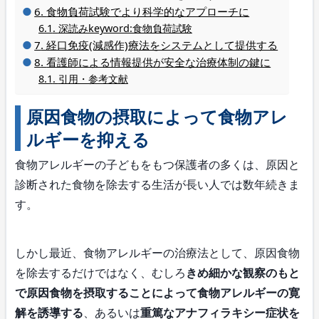
食物負荷試験でより科学的なアプローチに
深読みkeyword:食物負荷試験
経口免疫(減感作)療法をシステムとして提供する
看護師による情報提供が安全な治療体制の鍵に
引用・参考文献
原因食物の摂取によって食物アレ
ルギーを抑える
食物アレルギーの子どもをもつ保護者の多くは、原因と
診断された食物を除去する生活が長い人では数年続きま
す。
しかし最近、食物アレルギーの治療法として、原因食物
を除去するだけではなく、むしろ
きめ細かな観察のもと
で原因食物を摂取することによって食物アレルギーの寛
解を誘導する
、あるいは
重篤なアナフィラキシー症状を