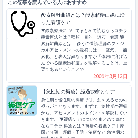
この記事を読んでいる人におすすめ
酸素解離曲線とは？酸素解離曲線に沿
った看護ケア
▼酸素療法についてまとめて読むならコチラ
酸素療法とは？種類・目的・適応・看護 酸
素解離曲線とは 多くの看護理論のフィジ
カルアセスメントの最初には、「空気」「酸
素化」と表現は異なりますが「体内に溶け込
んでいる酸素飽和度」を理解することは、重
要であるということで
2009年3月12日
【急性期の褥瘡】経過観察とケア
急性期と慢性期の褥瘡では、創を見るための
視点がことなります。まずは、急性期の褥瘡
から、アセスメントのポイントを解説してい
きます。 ▼褥瘡ケアについてまとめて読む
ならコチラ 褥瘡とは？褥瘡の看護ケア｜原
因と分類、評価・予防・治療など 急性期の