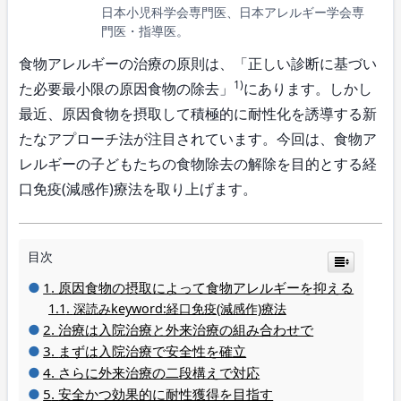
日本小児科学会専門医、日本アレルギー学会専
門医・指導医。
食物アレルギーの治療の原則は、「正しい診断に基づい
1)
た必要最小限の原因食物の除去」
にあります。しかし
最近、原因食物を摂取して積極的に耐性化を誘導する新
たなアプローチ法が注目されています。今回は、食物ア
レルギーの子どもたちの食物除去の解除を目的とする経
口免疫(減感作)療法を取り上げます。
目次
原因食物の摂取によって食物アレルギーを抑える
深読みkeyword:経口免疫(減感作)療法
治療は入院治療と外来治療の組み合わせで
まずは入院治療で安全性を確立
さらに外来治療の二段構えで対応
安全かつ効果的に耐性獲得を目指す