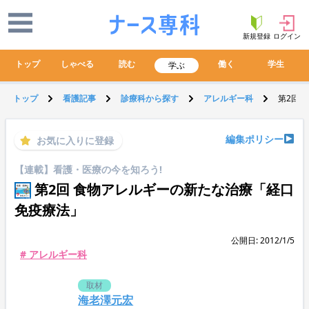
新規登録
ログイン
トップ
しゃべる
読む
働く
学生
学ぶ
トップ
看護記事
診療科から探す
アレルギー科
第2回
編集ポリシー
お気に入りに登録
【連載】看護・医療の今を知ろう!
第2回 食物アレルギーの新たな治療「経口
免疫療法」
公開日: 2012/1/5
# アレルギー科
取材
海老澤元宏