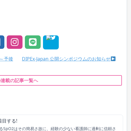
？～予後
DIPEx-Japan 公開シンポジウムのお知らせ
の連載の記事一覧へ
目する!
るSpO2はその簡易さ故に、経験の少ない看護師に過剰に信頼さ