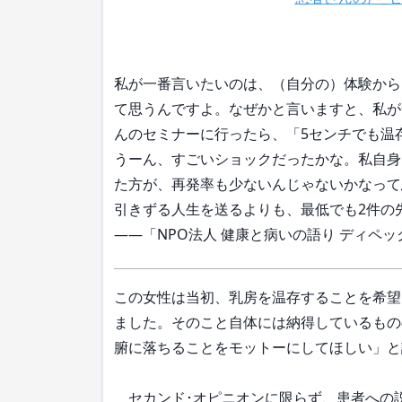
私が一番言いたいのは、（自分の）体験から
て思うんですよ。なぜかと言いますと、私が
んのセミナーに行ったら、「5センチでも温
うーん、すごいショックだったかな。私自身
た方が、再発率も少ないんじゃないかなって
引きずる人生を送るよりも、最低でも2件の先
――「NPO法人 健康と病いの語り ディペ
この女性は当初、乳房を温存することを希望
ました。そのこと自体には納得しているもの
腑に落ちることをモットーにしてほしい」と
セカンド･オピニオンに限らず、患者への