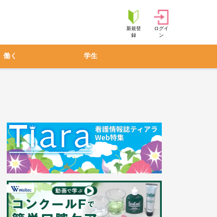
新規登
ログイ
録
ン
働く
学生