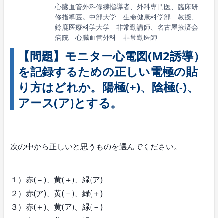
心臓血管外科修練指導者、外科専門医、臨床研
修指導医。中部大学 生命健康科学部 教授、
鈴鹿医療科学大学 非常勤講師、名古屋掖済会
病院 心臓血管外科 非常勤医師
【問題】モニター心電図(M2誘導）
を記録するための正しい電極の貼
り方はどれか。陽極(+)、陰極(-)、
アース(ア)とする。
次の中から正しいと思うものを選んでください。
１）赤(－)、黄(＋)、緑(ア)
２）赤(ア)、黄(－)、緑(＋)
３）赤(＋)、黄(ア)、緑(－)