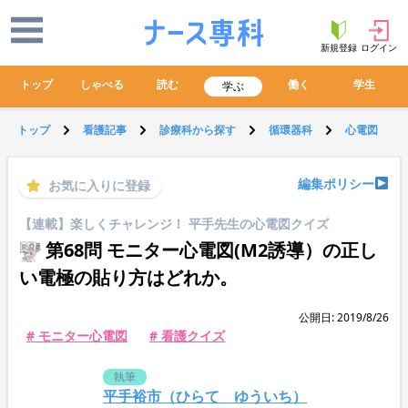
新規登録
ログイン
トップ
しゃべる
読む
働く
学生
学ぶ
トップ
看護記事
診療科から探す
循環器科
心電図
編集ポリシー
お気に入りに登録
【連載】楽しくチャレンジ！ 平手先生の心電図クイズ
第68問 モニター心電図(M2誘導）の正し
い電極の貼り方はどれか。
公開日: 2019/8/26
# モニター心電図
# 看護クイズ
執筆
平手裕市（ひらて ゆういち）