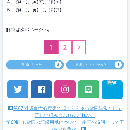
４）赤(－)、黄(ア)、緑(＋)
５）赤(＋)、黄(－)、緑(ア)
解答は次のページへ。
1
2
参考になった
8
参考にならなかった
1
第67問 虚血性心疾患で起こりえる心電図異常として
正しい組み合わせはどれか。
第69問 心電図の記録用紙について、格子の説明として正
しいものを選べ。