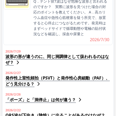
Q．テント状T波はなぜ危険な波形と言われる
のですか？ 実際に波形を見つけた場合の対
応のポイントを教えてください。 A．高カリ
ウム血症や急性心筋梗塞を疑う所見で、放置
すると心停止につながるためです。発見時は
まずベッドサイドで循環動態や電極の貼付状
況などを確認し、採血や尿量と
2026/7/30
2026/7/29
波形の形が違うのに、同じ洞調律として扱われるのはな
ぜ？
2026/2/27
発作性上室性頻拍（PSVT）と発作性心房細動（PAF）、
どう見分ける？
2026/2/26
「ポーズ」と「洞停止」は何が違う？
2026/2/22
QRS波が下向き（陰性）に出ることがあるのはなぜ？