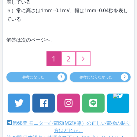
表している
５）常に高さは1mm=0.1mV、幅は1mm=0.04秒を表し
ている
解答は次のページへ。
1
2
参考になった
3
参考にならなかった
2
第68問 モニター心電図(M2誘導）の正しい電極の貼り
方はどれか。