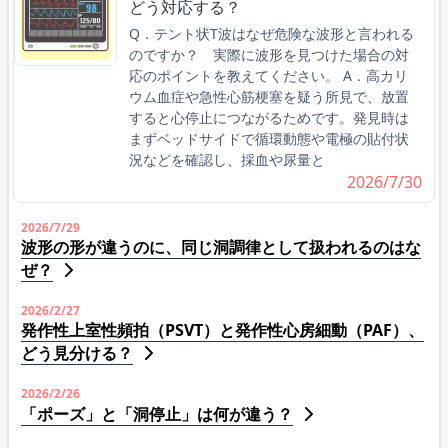
どう対応する？
Q．テント状T波はなぜ危険な波形と言われる
のですか？ 実際に波形を見つけた場合の対
応のポイントを教えてください。 A．高カリ
ウム血症や急性心筋梗塞を疑う所見で、放置
すると心停止につながるためです。発見時は
まずベッドサイドで循環動態や電極の貼付状
況などを確認し、採血や尿量と
2026/7/30
2026/7/29
波形の形が違うのに、同じ洞調律として扱われるのはな
ぜ？
2026/2/27
発作性上室性頻拍（PSVT）と発作性心房細動（PAF）、
どう見分ける？
2026/2/26
「ポーズ」と「洞停止」は何が違う？