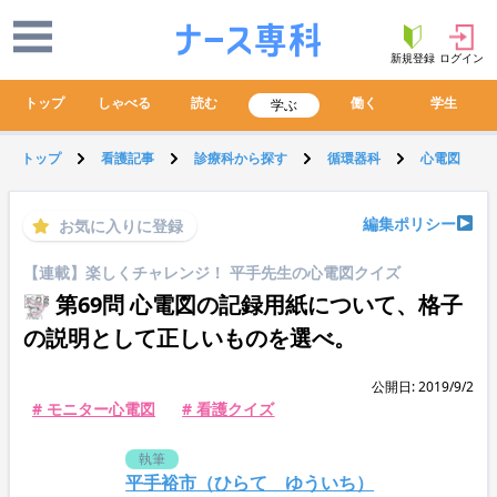
新規登録
ログイン
トップ
しゃべる
読む
働く
学生
学ぶ
トップ
看護記事
診療科から探す
循環器科
心電図
編集ポリシー
お気に入りに登録
【連載】楽しくチャレンジ！ 平手先生の心電図クイズ
第69問 心電図の記録用紙について、格子
の説明として正しいものを選べ。
公開日: 2019/9/2
# モニター心電図
# 看護クイズ
執筆
平手裕市（ひらて ゆういち）