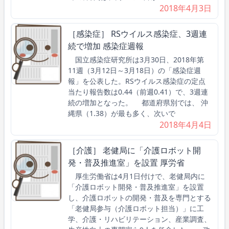
2018年4月3日
［感染症］ RSウイルス感染症、3週連
続で増加 感染症週報
国立感染症研究所は3月30日、2018年第
11週（3月12日～3月18日）の「感染症週
報」を公表した。RSウイルス感染症の定点
当たり報告数は0.44（前週0.41）で、3週連
続の増加となった。 都道府県別では、 沖
縄県（1.38）が最も多く、次いで
2018年4月4日
［介護］ 老健局に「介護ロボット開
発・普及推進室」を設置 厚労省
厚生労働省は4月1日付けで、老健局内に
「介護ロボット開発・普及推進室」を設置
し、介護ロボットの開発・普及を専門とする
「老健局参与（介護ロボット担当）」に工
学、介護・リハビリテーション、産業調査、