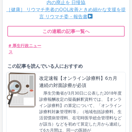
内の廃止を 日慢協
［健康］ リウマチ患者のQOL改善ときめ細かな支援を提
言 リウマチ委・報告書
この連載の記事一覧へ
# 厚生行政ニュー
ス
この記事を読んでいる人におすすめ
改定速報【オンライン診療料】6カ月
連続の対面診療が必須
厚生労働省が3月30日に公表した2018年度
診療報酬改定の疑義解釈資料では、【オンラ
イン診療料】の算定について、「オンライン
診療料対象管理料等」（地域包括診療料、生
活習慣病管理料、在宅時医学総合管理料など
が該当）などを初めて算定した月から連続し
て6カ月間は、同一の医師が