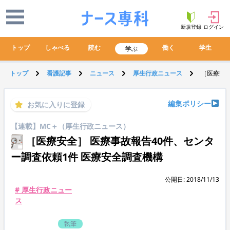
新規登録
ログイン
トップ
しゃべる
読む
働く
学生
学ぶ
トップ
看護記事
ニュース
厚生行政ニュース
［医療安全
編集ポリシー
お気に入りに登録
【連載】MC＋（厚生行政ニュース）
［医療安全］ 医療事故報告40件、センタ
ー調査依頼1件 医療安全調査機構
公開日: 2018/11/13
# 厚生行政ニュー
ス
執筆