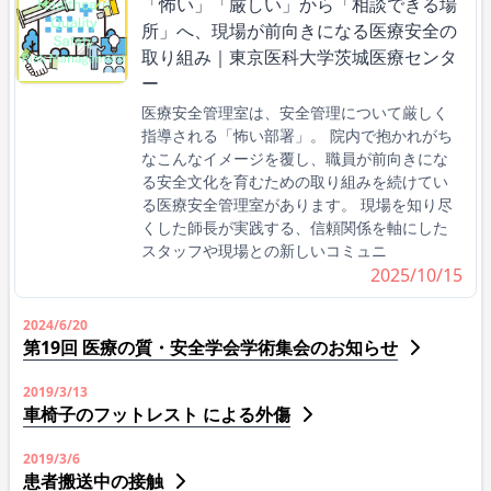
「怖い」「厳しい」から「相談できる場
所」へ、現場が前向きになる医療安全の
取り組み｜東京医科大学茨城医療センタ
ー
医療安全管理室は、安全管理について厳しく
指導される「怖い部署」。 院内で抱かれがち
なこんなイメージを覆し、職員が前向きにな
る安全文化を育むための取り組みを続けてい
る医療安全管理室があります。 現場を知り尽
くした師長が実践する、信頼関係を軸にした
スタッフや現場との新しいコミュニ
2025/10/15
2024/6/20
第19回 医療の質・安全学会学術集会のお知らせ
2019/3/13
車椅子のフットレスト による外傷
2019/3/6
患者搬送中の接触