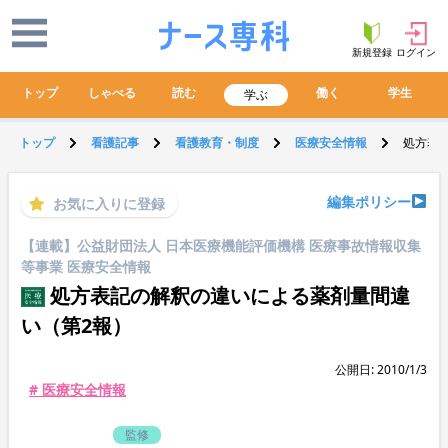
新規登録
ログイン
トップ
しゃべる
読む
働く
学生
学ぶ
トップ
看護記事
看護教育・制度
医療安全情報
処方表
編集ポリシー
お気に入りに登録
【連載】公益財団法人 日本医療機能評価機構 医療事故情報収集
等事業 医療安全情報
処方表記の解釈の違いによる薬剤量間違
い（第2報）
公開日: 2010/1/3
# 医療安全情報
監修