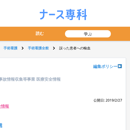
読む
学ぶ
手術看護
手術看護全般
誤った患者への輸血
編集ポリシー
事故情報収集等事業 医療安全情報
公開日: 2019/2/27
全情報
構