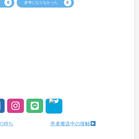
0
参考にならなかった
0
の持ち
患者搬送中の接触