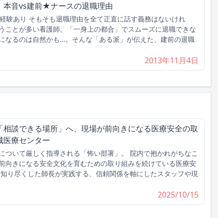
本音vs建前★ナースの退職理由
」経験あり そもそも退職理由を全て正直に話す義務はないけれ
うことが多い看護師。「一身上の都合」でスムーズに退職できな
になるのは自然かも…。そんな「ある派」が伝えた、建前の退職
2013年11月4日
「相談できる場所」へ、現場が前向きになる医療安全の取
城医療センター
について厳しく指導される「怖い部署」。 院内で抱かれがちなこ
前向きになる安全文化を育むための取り組みを続けている医療安
を知り尽くした師長が実践する、信頼関係を軸にしたスタッフや現
2025/10/15