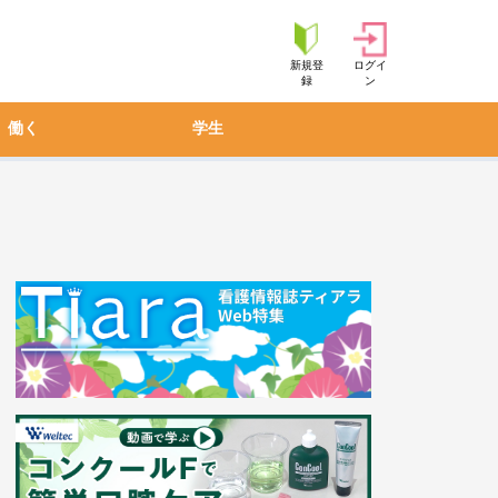
新規登
ログイ
録
ン
働く
学生