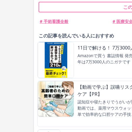
こ
# 手術看護全般
# 医療安
この記事を読んでいる人におすすめ
11日で解ける！ 7万30
Amazonで買う 書誌情報 発売 
年は7万3000人のニガテです
【動画で学ぶ】誤嚥リス
ケア【PR】
認知症や寝たきりでうがいが
動画では、薬用マウスウォッ
単で効率的な口腔ケアの手技