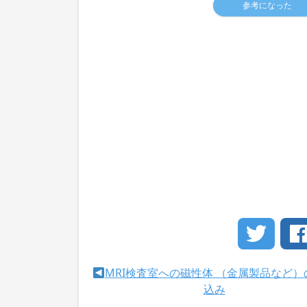
参考になった
MRI検査室への磁性体 （金属製品など）
込み