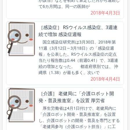
が該当）などを初めて算定した月から連続し
て6カ月間は、同一の医師が
2018年4月3日
［感染症］ RSウイルス感染症、3週連
続で増加 感染症週報
国立感染症研究所は3月30日、2018年第
11週（3月12日～3月18日）の「感染症週
報」を公表した。RSウイルス感染症の定点
当たり報告数は0.44（前週0.41）で、3週連
続の増加となった。 都道府県別では、 沖
縄県（1.38）が最も多く、次いで
2018年4月4日
［介護］ 老健局に「介護ロボット開
発・普及推進室」を設置 厚労省
厚生労働省は4月1日付けで、老健局内に
「介護ロボット開発・普及推進室」を設置
し、介護ロボットの開発・普及を専門とする
「老健局参与（介護ロボット担当）」に工