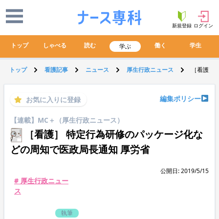
新規登録
ログイン
トップ
しゃべる
読む
働く
学生
学ぶ
トップ
看護記事
ニュース
厚生行政ニュース
［看護］
編集ポリシー
お気に入りに登録
【連載】MC＋（厚生行政ニュース）
［看護］ 特定行為研修のパッケージ化な
どの周知で医政局長通知 厚労省
公開日: 2019/5/15
# 厚生行政ニュー
ス
執筆