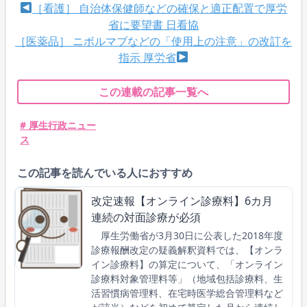
［看護］ 自治体保健師などの確保と適正配置で厚労
省に要望書 日看協
［医薬品］ ニボルマブなどの「使用上の注意」の改訂を
指示 厚労省
この連載の記事一覧へ
# 厚生行政ニュー
ス
この記事を読んでいる人におすすめ
改定速報【オンライン診療料】6カ月
連続の対面診療が必須
厚生労働省が3月30日に公表した2018年度
診療報酬改定の疑義解釈資料では、【オンラ
イン診療料】の算定について、「オンライン
診療料対象管理料等」（地域包括診療料、生
活習慣病管理料、在宅時医学総合管理料など